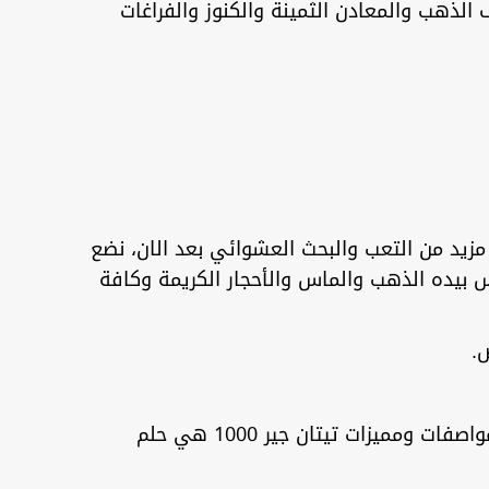
الذهب والمعادن الثمينة والكنوز والفراغات
مزيد من التعب والبحث العشوائي بعد الان، نضع
مس بيده الذهب والماس والأحجار الكريمة وكافة
قامت شركة GER DETECT بوضع كافة التقنيات العالية الدقة ليصبح هذا الجهاز الأول في العالم، فإن مواصفات ومميزات تيتان جير 1000 هي حلم