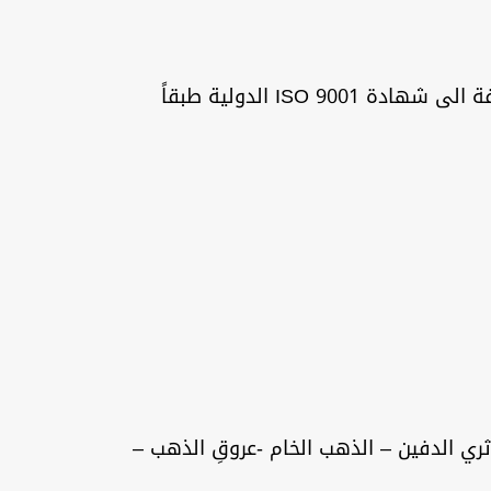
جهاز Deep seeker من أفضل الصناعات الألمانية حاصل على شهادة CE طبقاً للمواصفات الاوروبية بالاضافة الى شهادة ISO 9001 الدولية طبقاً
أثري الدفين – الذهب الخام -عروقِ الذهب –