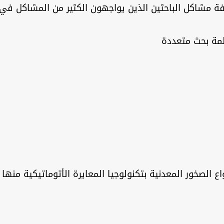
تيتان جير 1000 ليقوم بحل كافة مشاكل الباحثين الذين يواجهون الكثير من 