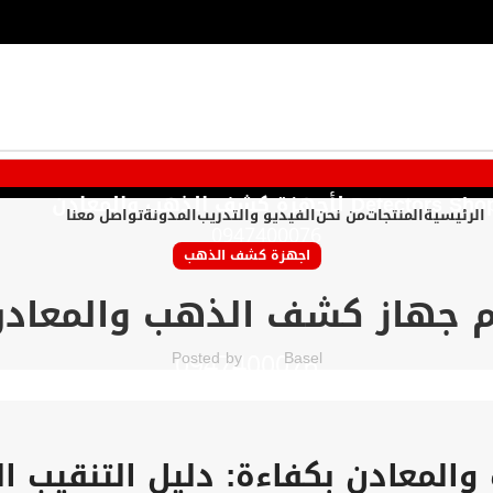
Detectors Sh لأجهزة كشف الذهب والمعادن
الرئيسية
المنتجات
من نحن
الفيديو والتدريب
المدونة
تواصل معنا
0947400076
اجهزة كشف الذهب
م جهاز كشف الذهب والمعاد
0947400076
Posted by
Basel
لمعادن بكفاءة: دليل التنقيب ال