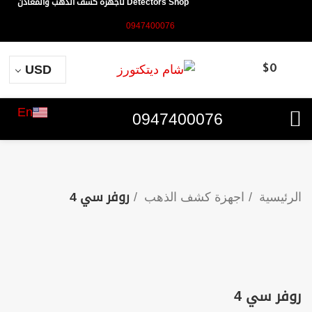
Detectors Shop لأجهزة كشف الذهب والمعادن
0947400076
USD
$
0
En
0947400076
الرئيسية
اجهزة كشف الذهب
روفر سي 4
روفر سي 4