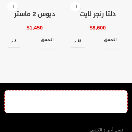
دلتا رنجر لايت
ديوس 2 ماستر
$
1,450
$
8,600
العمق
العمق
18 م
3 م
اللغات
النظم
4
12 نظام
النظم
اللغات
6 أنظمة
5
الذهب
الأهداف
والعملات
والمعادن
أفضل أجهزة الكشف