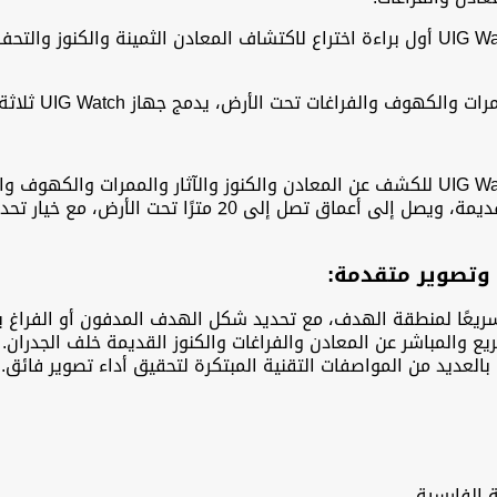
ساعة الكشف عن الذهب والكنوز يو أي جي واتش UIG Watch أول براءة اختراع لاكتشاف المعادن 
حت الأرض، يدمج جهاز UIG Watch ثلاثة أنظمة كشف وتصوير في جهاز واحد.
ساعة الكشف عن الذهب والكنوز يو أي جي واتش UIG Watch للكشف عن المعادن والكنوز والآثا
إلى ذلك، يقوم بعمليات مسح دقيقة للجدران والآثار القديمة، ويصل
سريعًا لمنطقة الهدف، مع تحديد شكل الهدف المدفون أو الفراغ 
ع والمباشر عن المعادن والفراغات والكنوز القديمة خلف الجدران.
بالعديد من المواصفات التقنية المبتكرة لتحقيق أداء تصوير فائق.
ية الفارسية