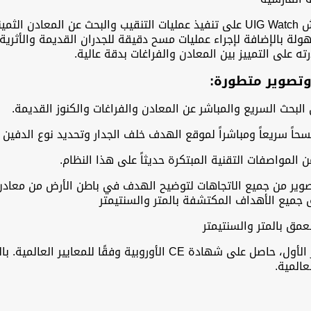
تعمل ساعة الكشف عن الذهب والكنوز يو أي جي واتش UIG Watch على تنفيذ عمليات التنقيب وا
ته على التمييز بين المعادن والفراغات بدقة عالية.
حث السريع والمباشر عن المعادن والفراغات والكنوز القديمة.
حاً سريعاً ومباشراً لموقع الهدف خلف الجدار وتحديد نوع الدفين أ
ن المواصفات التقنية المبتكرة حديثاً على هذا النظام.
تصوير من جميع الاتجاهات لتوضيح الهدف في باطن الأرض من معاد
جميع الأهداف المكتشفة بالمتر والسنتيمتر
عمق بالمتر والسنتيمتر
جهاز UIG Watch، وهو منتج هندسي ألماني من الطراز الأول، حاصل على شهاد