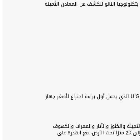
اختراع حاصل على براءة اختراع يعمل بتكنولوجيا النانو للكشف عن المعادن الثمينة
والكنوز يو أي جي واتش UIG Watch الذي يحمل أول براءة اختراع لأصغر جهاز
اف والبحث عن المعادن الثمينة والكنوز والآثار والممرات والكهوف
والفراغات تحت الأرض بكل سهولة. بالإضافة إلى ذلك، يقوم بمسح دقيق للجدران والآثار القديمة، ويصل إلى أعماق تصل إلى 20 مترًا تحت الأرض، مع القدرة على