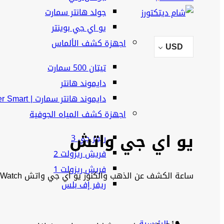
جولد هانتر سمارت
يو اي جي بوينتر
اجهزة كشف الألماس
USD
تيتان 500 سمارت
دايموند هانتر
دايموند هانتر سمارت | Diamond Hunter Smart
اجهزة كشف المياه الجوفية
يو اي جي واتش
ريفر جي 3
فريش ريزولت 2
فريش ريزولت 1
ساعة الكشف عن الذهب والكنوز يو أي جي واتش UIG Watch جهاز تصويري للكشف عن الذهب
ريفر إف بلس
الرئيسية