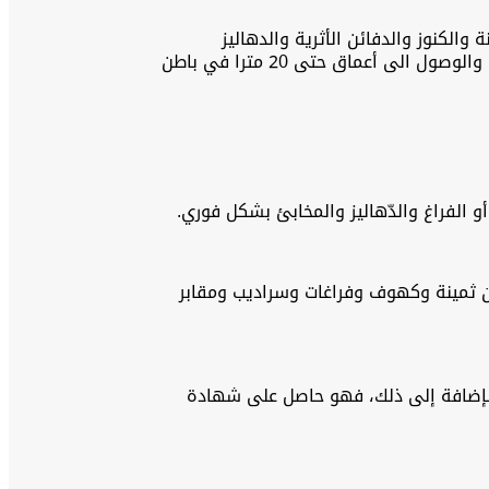
لبحث عن المعادن الثمينة والكنوز والدفائن الأثرية والدهاليز
والممرات والكهوف والفراغات في باطن الارض بكل سهولة بالإضافة لإجراء عمليات مسح دقيقة للجدران القديمة والأثرية والوصول الى أعماق حتى 20 مترا في باطن
و الفراغ والدّهاليز والمخابئ بشكل فوري.
ن ثمينة وكهوف وفراغات وسراديب ومقابر
ة CE الأوروبية وفقًا للمعايير العالمية. بالإضافة إلى ذلك، فهو حاصل على شهادة