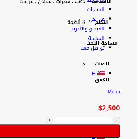
الأهداف
ذهب ، شذرات ، معادن ، فراغات
المنتجات
من نحن
النظم
3 أنظمة
الفيديو والتدريب
المدونة
مساحة البحث
–
تواصل معنا
اللغات
6
En
العمق
Menu
$
2,500
En