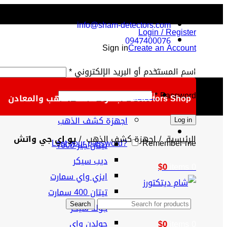
info@sham-detectors.com
Login / Register
0947400076
Sign in
Create an Account
$
(USD)
اسم المستخدم أو البريد الإلكتروني
*
*
Password
الفئات
Detectors Shop لأجهزة كشف الذهب والمعادن
اجهزة كشف الذهب
Log in
الرئيسية
اجهزة كشف الذهب
يو اي جي واتش
Lost your password?
Remember me
تيتان جير 1000
ديب سيكر
$
0
items
0
ايزي واي سمارت
تيتان 400 سمارت
جولد سيكر
Search
جولدن واي
$
0
items
0