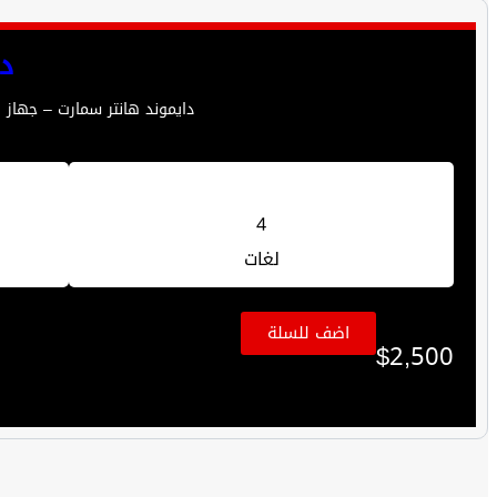
د
دايموند هانتر سمارت – جهاز 
4
لغات
اضف للسلة
$
2,500