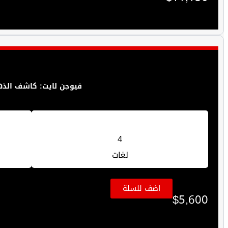
فيوجن لايت: كاشف الذهب
4
لغات
اضف للسلة
$
5,600