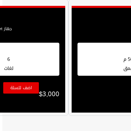
جهاز Gold Hunter Smart متعدد الخصائص للبحث عن الذهب والكنوز الدفينة والمعادن الثمينة والألماس في باطن الأرض.
 م
6
مق
لغات
اضف للسلة
$
3,000