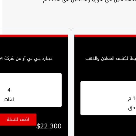
 واجهزة المسح الارضي الثلاثي الابعاد يضم تقنية محسنة من شركة OKM الالمانية العريقة لكشف المعادن والذهب
جيبارد جي بي آر من شركة OKM الألمانية يقدم نوعًا جديدًا من اجهزة كشف الأرض التصويرية والماسحات الأرضية ثلاثية الأبعاد التي تتميز بتكنولوجيا فريدة وأداء قوي
4
 م
لغات
مق
اضف للسلة
$
22,300