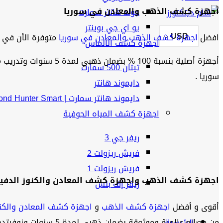
أجهزة كشف الذهب والمعادن في سوريا
جولد هانتر سمارت
يو اي جي بوينتر
USD
افضل
اجهزة كشف الذهب والمعادن في سوريا
متوفرة الأن في 
اجهزة كشف الألماس
أجهزة أصلية بنسبة 100 % بضمان ذهبي لمدة 5 سنوات وتدريب مجاني على افضل
تيتان 500 سمارت
سوريا .
دايموند هانتر
دايموند هانتر سمارت | Diamond Hunter Smart
اجهزة كشف المياه الجوفية
ريفر جي 3
فريش ريزولت 2
فريش ريزولت 1
اجهزة كشف الذهب واجهزة كشف المعادن والكنوز الدفينة
ريفر إف بلس
أقوى و أفضل
اجهزة كشف الذهب
و
اجهزة كشف المعادن والكنو
من مصانع عالمية وموثوقة بضمان ذهبي لمدة 5 سنوات ونوفرتدريب مجاني على كيفية استخدام الجهاز بشكل صحيح على يد امهر المهندسين في سوريا ومختصين في استخدام
الرئيسية