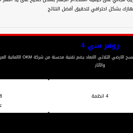
ازك بشكل احترافي لتحقيق أفضل النتائج
روفر سي 4
روفر سي 4 هو الجيل الاحدث من اجهزة كشف المعادن
والآثار
4 انظمة
18
0947400076
ع