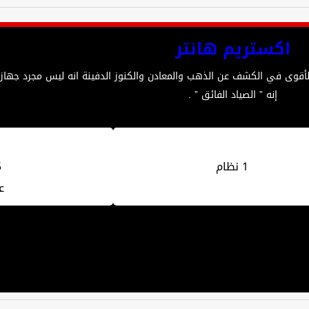
اكستريم هانتر
الأقوى في الكشف عن الذهب والمعادن والكنوز الدفينة انه ليس مجرد جها
إنه ” الصياد الفائق ” .
1 نظام
5
ع