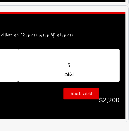
ديوس تو “إكس بي ديوس 2” هو جهازك المناسب للوصف تمامًا. مصمم للباحثين عن الكنوز والمعادن والعملات والدفائن !
5
لغات
اضف للسلة
$
2,200