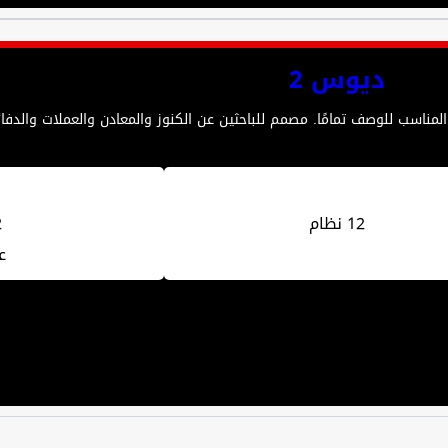
ديوس 2
12 نظام
2
ع