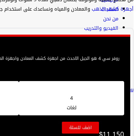
أجهزة كشف الذهب
والمعادن والمياه ونساعدك على استخدام جه
المنتجات
من نحن
الفيديو والتدريب
المدونة
تواصل معنا
En
Menu
4
لغات
اضف للسلة
$
11,150
En