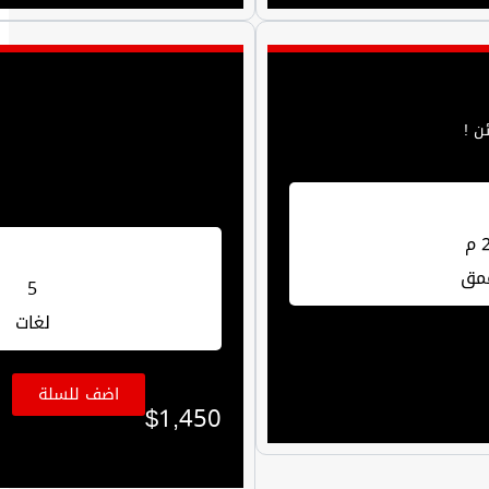
 م
مق
5
لغات
اضف للسلة
$
1,450