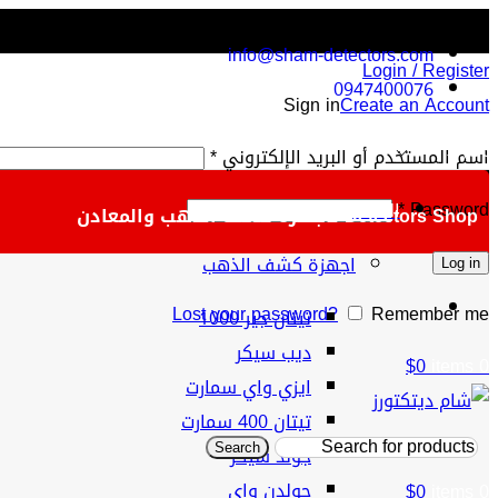
info@sham-detectors.com
Login / Register
0947400076
Sign in
Create an Account
$
اسم المستخدم أو البريد الإلكتروني
*
*
Password
الفئات
Detectors Shop لأجهزة كشف الذهب والمعادن
اجهزة كشف الذهب
Log in
Lost your password?
Remember me
تيتان جير 1000
ديب سيكر
$
0
items
0
ايزي واي سمارت
تيتان 400 سمارت
جولد سيكر
Search
جولدن واي
$
0
items
0