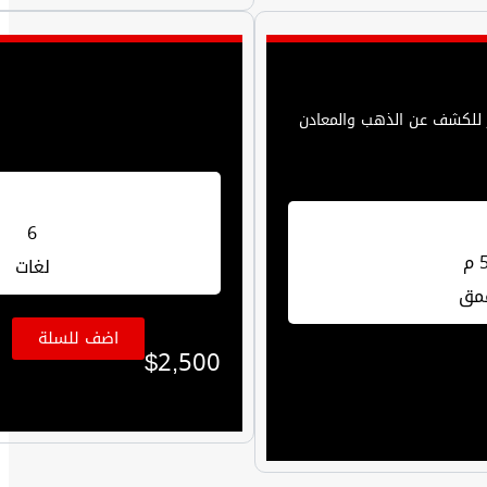
ز للكشف عن الذهب والمعادن
6
 م
لغات
مق
اضف للسلة
$
2,500