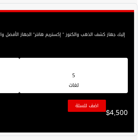
إليك جهاز كشف الذهب والكنوز ” إكستريم هانتر” الجهاز الأفضل و
5
لغات
اضف للسلة
$
4,500