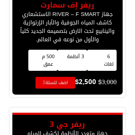
ريفر إف سمارت
جهاز RIVER – F SMART الاستشعاري
كاشف المياه الجوفية والآبار الإرتوازية
والينابيع تحت الارض بتصميمه الجديد كلياً
والأول من نوعه في العالم.
6
3 أنظمة
500 م
لغات
عمق
$
2,500
$
3,000
اضف للسلة
ريفر جي 3
جهاز متعدد الأنظمة لكشف المياه