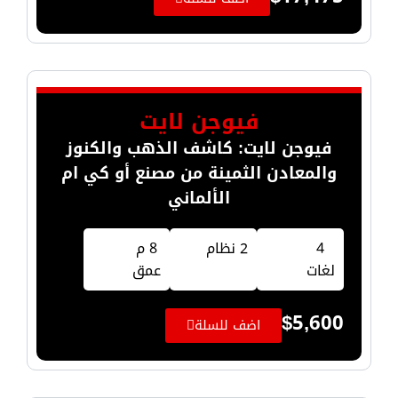
فيوجن لايت
فيوجن لايت: كاشف الذهب والكنوز
والمعادن الثمينة من مصنع أو كي ام
الألماني
4
2 نظام
8 م
لغات
عمق
$
5,600
اضف للسلة