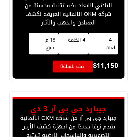
الثلاثي الابعاد يضم تقنية محسنة من
شركة OKM الالمانية العريقة لكشف
المعادن والذهب والآثار
4
4 انظمة
18 م
لغات
عمق
$
11,150
اضف للسلة
جيبارد جي بي آر 3 دي
جيبارد جي بي آر من شركة OKM الألمانية
يقدم نوعًا جديدًا من اجهزة كشف الأرض
التصويرية والماسحات الأرضية ثلاثية