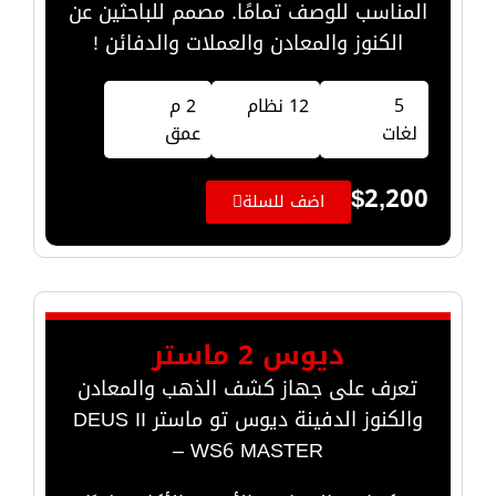
المناسب للوصف تمامًا. مصمم للباحثين عن
الكنوز والمعادن والعملات والدفائن !
5
12 نظام
2 م
لغات
عمق
$
2,200
اضف للسلة
ديوس 2 ماستر
تعرف على جهاز كشف الذهب والمعادن
والكنوز الدفينة ديوس تو ماستر DEUS II
WS6 MASTER –