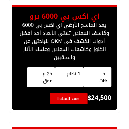
اي اكس بي 6000 برو
يعد الماسح الأرضي اي اكس بي 6000
وكاشف المعادن ثلاثي الأبعاد أحد أفضل
أدوات الكشف في OKM للباحثين عن
الكنوز وكاشفات المعادن وعلماء الآثار
والمنقبين
5
1 نظام
25 م
لغات
عمق
$
24,500
اضف للسلة