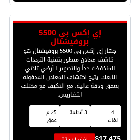
إي إكس بي 5500
بروفيشنال
جهاز إي إكس بي 5500 بروفيشنال هو
كاشف معادن متطور بتقنية الترددات
المنخفضة جداً والتصوير الأرضي ثلاثي
الأبعاد، يتيح اكتشاف المعادن المدفونة
بعمق ودقة عالية، مع التكيف مع مختلف
التضاريس.
4
3 أنظمة
25 م
لغات
عمق
$
17,475
اضف للسلة