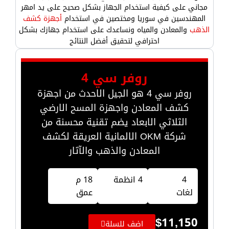
مجاني على كيفية استخدام الجهاز بشكل صحيح على يد امهر
المهندسين في سوريا ومختصين في استخدام
أجهزة كشف
الذهب
والمعادن والمياه ونساعدك على استخدام جهازك بشكل
احترافي لتحقيق أفضل النتائج
روفر سي 4
روفر سي 4 هو الجيل الاحدث من اجهزة
كشف المعادن واجهزة المسح الارضي
الثلاثي الابعاد يضم تقنية محسنة من
شركة OKM الالمانية العريقة لكشف
المعادن والذهب والآثار
4
4 انظمة
18 م
لغات
عمق
$
11,150
اضف للسلة