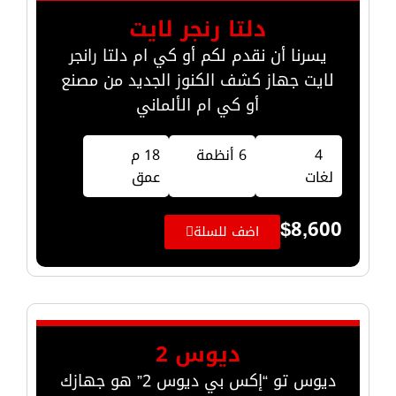
دلتا رنجر لايت
يسرنا أن نقدم لكم أو كي ام دلتا رانجر
لايت جهاز كشف الكنوز الجديد من مصنع
أو كي ام الألماني
4
6 أنظمة
18 م
لغات
عمق
$
8,600
اضف للسلة
ديوس 2
ديوس تو “إكس بي ديوس 2” هو جهازك