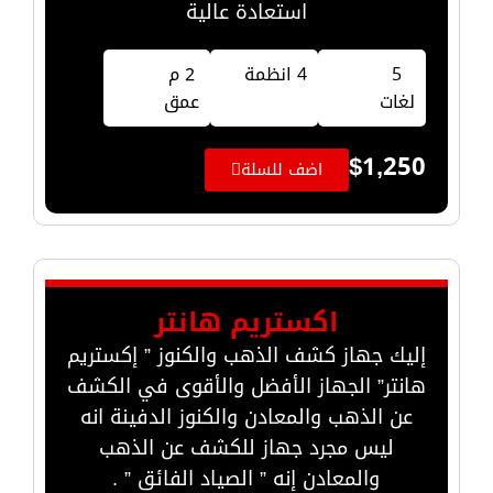
استعادة عالية
5
4 انظمة
2 م
لغات
عمق
$
1,250
اضف للسلة
اكستريم هانتر
إليك جهاز كشف الذهب والكنوز ” إكستريم
هانتر” الجهاز الأفضل والأقوى في الكشف
عن الذهب والمعادن والكنوز الدفينة انه
ليس مجرد جهاز للكشف عن الذهب
والمعادن إنه ” الصياد الفائق ” .