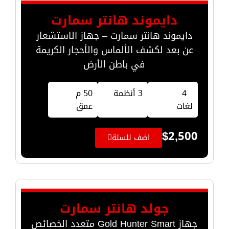
دايموند هانتر سمارت
دايموند هانتر سمارت – جهاز الاستشعار
عن بعد لكشف الألماس والأحجار الكريمة
في باطن الأرض
4
3 أنظمة
50 م
لغات
عمق
$
2,500
اضف للسلة
جولد هانتر سمارت
جهاز Gold Hunter Smart متعدد الخصائص