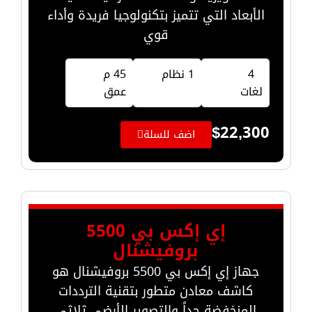
الأبعاد التي تتميز بتكنولوجيا فريدة وأداء
قوي
4
1 نظام
45 م
لغات
عمق
$
22,300
اضف للسلة
إي إكس بي 5500
بروفيشنال
جهاز إي إكس بي 5500 بروفيشنال هو
كاشف معادن متطور بتقنية الترددات
المنخفضة جداً والتصوير الأرضي ثلاثي