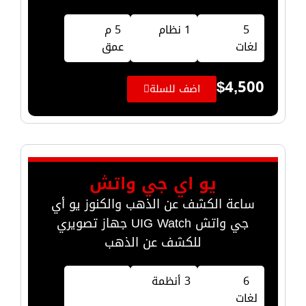
5
1 نظام
5 م
لغات
عمق
$
4,500
اضف للسلة
يو اي جي واتش
ساعة الكشف عن الذهب والكنوز يو أي
جي واتش UIG Watch جهاز تصويري
للكشف عن الذهب
6
3 أنظمة
لغات