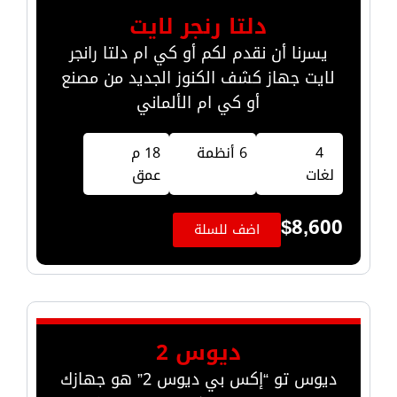
دلتا رنجر لايت
يسرنا أن نقدم لكم أو كي ام دلتا رانجر
لايت جهاز كشف الكنوز الجديد من مصنع
أو كي ام الألماني
4
6 أنظمة
18 م
لغات
عمق
$
8,600
اضف للسلة
ديوس 2
ديوس تو “إكس بي ديوس 2” هو جهازك