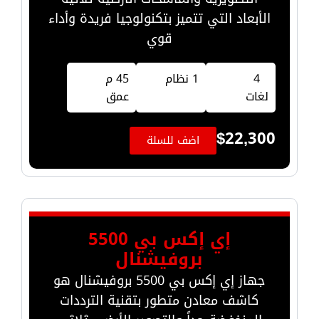
الأبعاد التي تتميز بتكنولوجيا فريدة وأداء
قوي
4
1 نظام
45 م
لغات
عمق
$
22,300
اضف للسلة
إي إكس بي 5500
بروفيشنال
جهاز إي إكس بي 5500 بروفيشنال هو
كاشف معادن متطور بتقنية الترددات