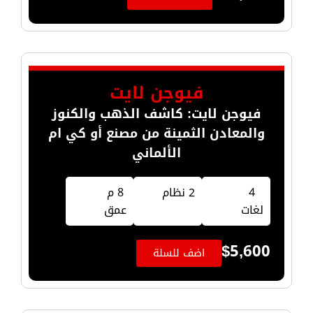
فيوجن لايت
فيوجن لايت: كاشف الذهب والكنوز
والمعادن الثمينة من مصنع أو كي ام
الألماني
4
2 نظام
8 م
لغات
عمق
$
5,600
اضف للسلة