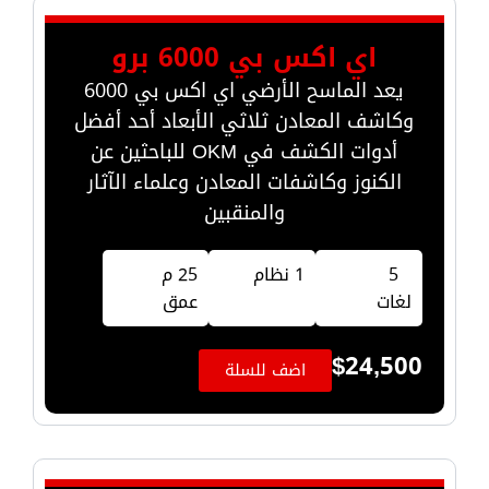
اي اكس بي 6000 برو
يعد الماسح الأرضي اي اكس بي 6000
وكاشف المعادن ثلاثي الأبعاد أحد أفضل
أدوات الكشف في OKM للباحثين عن
الكنوز وكاشفات المعادن وعلماء الآثار
والمنقبين
5
1 نظام
25 م
لغات
عمق
$
24,500
اضف للسلة