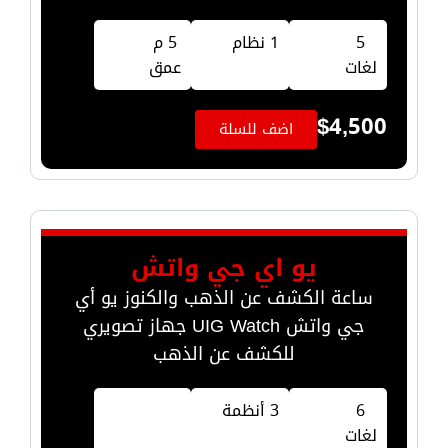
5
1 نظام
5 م
لغات
عمق
$
4,500
اضف للسلة
يو اي جي واتش
ساعة الكشف عن الذهب والكنوز يو أي
جي واتش UIG Watch جهاز تصويري
للكشف عن الذهب
6
3 أنظمة
لغات