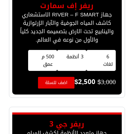
ريفر إف سمارت
جهاز RIVER – F SMART الاستشعاري
كاشف المياه الجوفية والآبار الإرتوازية
والينابيع تحت الارض بتصميمه الجديد كلياً
والأول من نوعه في العالم.
6
3 أنظمة
500 م
لغات
عمق
$
2,500
$
3,000
اضف للسلة
ريفر جي 3
جهاز متعدد الأنظمة لكشف المياه