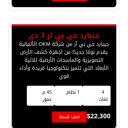
جيبارد جي بي آر 3 دي
جيبارد جي بي آر من شركة OKM الألمانية
يقدم نوعًا جديدًا من اجهزة كشف الأرض
التصويرية والماسحات الأرضية ثلاثية
الأبعاد التي تتميز بتكنولوجيا فريدة وأداء
قوي
4
1 نظام
45 م
لغات
عمق
$
22,300
اضف للسلة