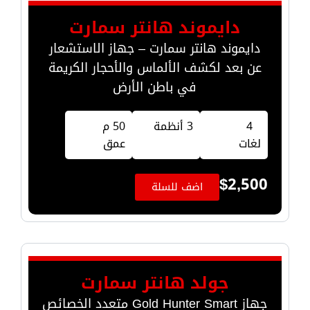
دايموند هانتر سمارت
دايموند هانتر سمارت – جهاز الاستشعار
عن بعد لكشف الألماس والأحجار الكريمة
في باطن الأرض
4
3 أنظمة
50 م
لغات
عمق
$
2,500
اضف للسلة
جولد هانتر سمارت
جهاز Gold Hunter Smart متعدد الخصائص