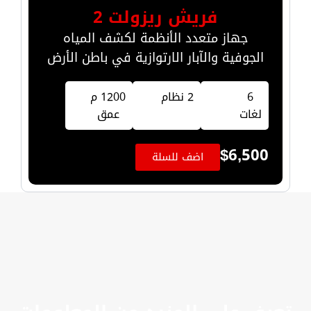
فريش ريزولت 2
جهاز متعدد الأنظمة لكشف المياه
الجوفية والآبار الارتوازية في باطن الأرض
6
2 نظام
1200 م
لغات
عمق
$
6,500
اضف للسلة