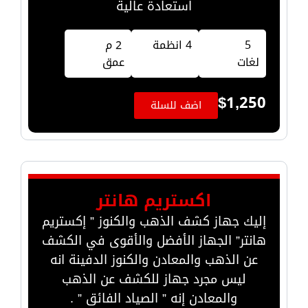
استعادة عالية
5
4 انظمة
2 م
لغات
عمق
$
1,250
اضف للسلة
اكستريم هانتر
إليك جهاز كشف الذهب والكنوز ” إكستريم
هانتر” الجهاز الأفضل والأقوى في الكشف
عن الذهب والمعادن والكنوز الدفينة انه
ليس مجرد جهاز للكشف عن الذهب
والمعادن إنه ” الصياد الفائق ” .