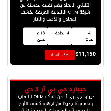
الثلاثي الابعاد يضم تقنية محسنة من
شركة OKM الالمانية العريقة لكشف
المعادن والذهب والآثار
4
4 انظمة
18 م
لغات
عمق
$
11,150
اضف للسلة
جيبارد جي بي آر 3 دي
جيبارد جي بي آر من شركة OKM الألمانية
يقدم نوعًا جديدًا من اجهزة كشف الأرض
التصويرية والماسحات الأرضية ثلاثية