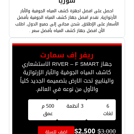
سوريا
احصل على افضل اجهزة كشف المياه الجوفية والأبار
الأرتوازية, نقدم افضل جهاز كشف المياه الجوفية بأفضل
الأسعار على الإطلاق, شحن مجاني إلى جميع الدول, اطلب
الأن افضل جهاز كشف المياه بأفضل سعر .
ريفر إف سمارت
جهاز RIVER – F SMART الاستشعاري
كاشف المياه الجوفية والآبار الإرتوازية
والينابيع تحت الارض بتصميمه الجديد كلياً
والأول من نوعه في العالم.
6
3 أنظمة
500 م
لغات
عمق
$
2,500
$
3,000
اضف للسلة