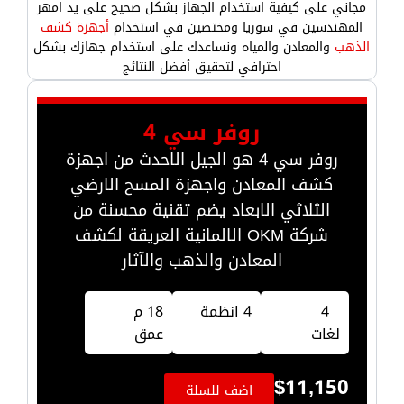
مجاني على كيفية استخدام الجهاز بشكل صحيح على يد امهر
المهندسين في سوريا ومختصين في استخدام
أجهزة كشف
الذهب
والمعادن والمياه ونساعدك على استخدام جهازك بشكل
احترافي لتحقيق أفضل النتائج
روفر سي 4
روفر سي 4 هو الجيل الاحدث من اجهزة
كشف المعادن واجهزة المسح الارضي
الثلاثي الابعاد يضم تقنية محسنة من
شركة OKM الالمانية العريقة لكشف
المعادن والذهب والآثار
4
4 انظمة
18 م
لغات
عمق
$
11,150
اضف للسلة