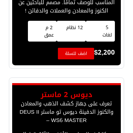
المناسب للوصف تمامًا. مصمم للباحثين عن
الكنوز والمعادن والعملات والدفائن !
5
12 نظام
2 م
لغات
عمق
$
2,200
اضف للسلة
ديوس 2 ماستر
تعرف على جهاز كشف الذهب والمعادن
والكنوز الدفينة ديوس تو ماستر DEUS II
WS6 MASTER –