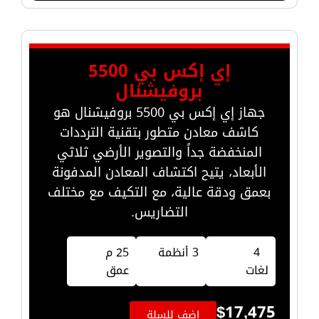
إي إكس بي 5500
بروفيشنال
جهاز إي إكس بي 5500 بروفيشنال هو
كاشف معادن متطور بتقنية الترددات
المنخفضة جداً والتصوير الأرضي ثلاثي
الأبعاد، يتيح اكتشاف المعادن المدفونة
بعمق ودقة عالية، مع التكيف مع مختلف
التضاريس.
4
3 أنظمة
25 م
لغات
عمق
$
17,475
اضف للسلة