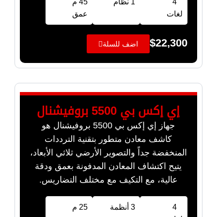
4
1 نظام
45 م
لغات
عمق
$
22,300
اضف للسلة
إي إكس بي 5500 بروفيشنال
جهاز إي إكس بي 5500 بروفيشنال هو
كاشف معادن متطور بتقنية الترددات
المنخفضة جداً والتصوير الأرضي ثلاثي الأبعاد،
يتيح اكتشاف المعادن المدفونة بعمق ودقة
عالية، مع التكيف مع مختلف التضاريس.
4
3 أنظمة
25 م