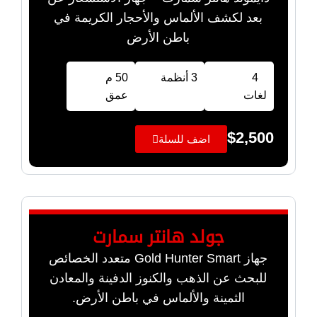
بعد لكشف الألماس والأحجار الكريمة في
باطن الأرض
4
3 أنظمة
50 م
لغات
عمق
$
2,500
اضف للسلة
جولد هانتر سمارت
جهاز Gold Hunter Smart متعدد الخصائص
للبحث عن الذهب والكنوز الدفينة والمعادن
الثمينة والألماس في باطن الأرض.