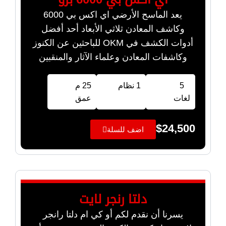
يعد الماسح الأرضي اي اكس بي 6000
وكاشف المعادن ثلاثي الأبعاد أحد أفضل
أدوات الكشف في OKM للباحثين عن الكنوز
وكاشفات المعادن وعلماء الآثار والمنقبين
5
1 نظام
25 م
لغات
عمق
$
24,500
اضف للسلة
دلتا رنجر لايت
يسرنا أن نقدم لكم أو كي ام دلتا رانجر