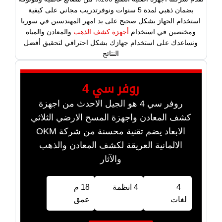
بضمان ذهبي لمدة 5 سنوات ونوفرتدريب مجاني على كيفية
استخدام الجهاز بشكل صحيح على يد امهر المهندسين في سوريا
ومختصين في استخدام
أجهزة كشف الذهب
والمعادن والمياه
ونساعدك على استخدام جهازك بشكل احترافي لتحقيق أفضل
النتائج
روفر سي 4
روفر سي 4 هو الجيل الاحدث من اجهزة
كشف المعادن واجهزة المسح الارضي الثلاثي
الابعاد يضم تقنية محسنة من شركة OKM
الالمانية العريقة لكشف المعادن والذهب
والآثار
4
4 انظمة
18 م
لغات
عمق