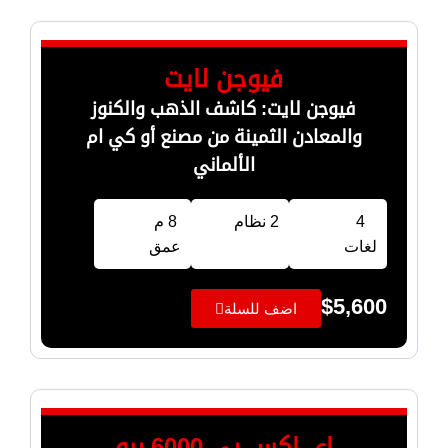
فيوجن لايت
فيوجن لايت: كاشف الذهب والكنوز
والمعادن الثمينة من مصنع أو كي ام
الألماني
4
2 نظام
8 م
لغات
عمق
$
5,600
اضف للسلة
اي اكس بي 6000 برو