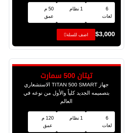
6
1 نظام
50 م
لغات
عمق
$
3,000
اضف للسلة
تيتان 500 سمارت
جهاز TITAN 500 SMART الاستشعاري
بتصميمه الجديد كلياً والأول من نوعه في
العالم
6
1 نظام
120 م
لغات
عمق