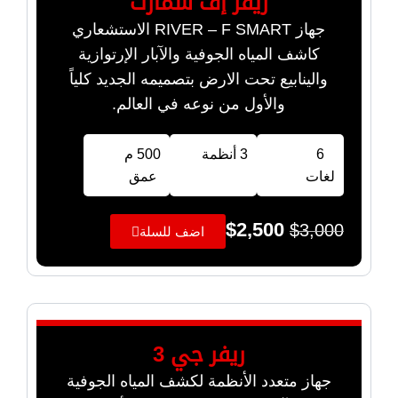
ريفر إف سمارت
جهاز RIVER – F SMART الاستشعاري
كاشف المياه الجوفية والآبار الإرتوازية
والينابيع تحت الارض بتصميمه الجديد كلياً
والأول من نوعه في العالم.
6
3 أنظمة
500 م
لغات
عمق
$
2,500
$
3,000
اضف للسلة
ريفر جي 3
جهاز متعدد الأنظمة لكشف المياه الجوفية