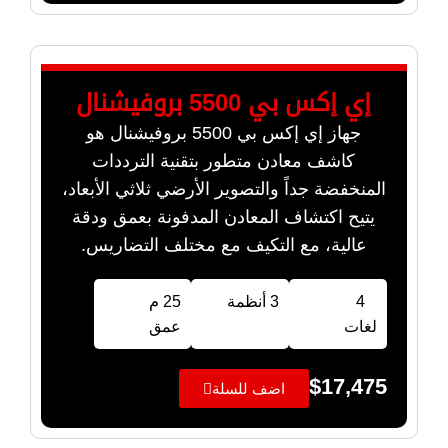
إي إكس بي 5500 بروفيشنال
جهاز إي إكس بي 5500 بروفيشنال هو
كاشف معادن متطور بتقنية الترددات
المنخفضة جداً والتصوير الأرضي ثلاثي الأبعاد،
يتيح اكتشاف المعادن المدفونة بعمق ودقة
عالية، مع التكيف مع مختلف التضاريس.
4
3 أنظمة
25 م
لغات
عمق
$
17,475
اضف للسلة