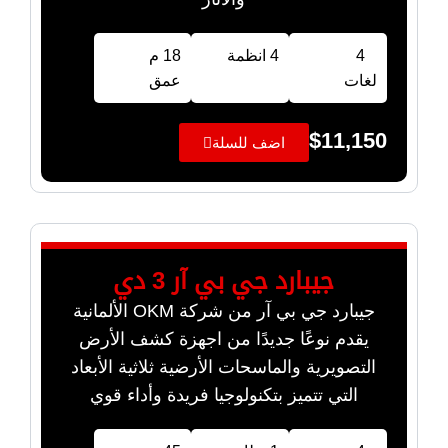
4
4 انظمة
18 م
لغات
عمق
$
11,150
اضف للسلة
جيبارد جي بي آر 3 دي
جيبارد جي بي آر من شركة OKM الألمانية
يقدم نوعًا جديدًا من اجهزة كشف الأرض
التصويرية والماسحات الأرضية ثلاثية الأبعاد
التي تتميز بتكنولوجيا فريدة وأداء قوي