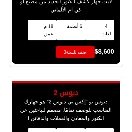
لايت جهاز كشف الكنوز الجديد من مصنع أو
كي ام الألماني
4
6 أنظمة
18 م
لغات
عمق
$
8,600
اضف للسلة
ديوس 2
ديوس تو “إكس بي ديوس 2” هو جهازك
المناسب للوصف تمامًا. مصمم للباحثين عن
الكنوز والمعادن والعملات والدفائن !