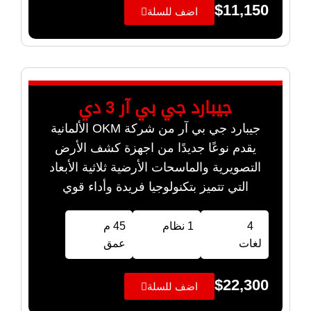
$
11,150
اضف للسلة
جيبارد جي بي آر 3 دي
جيبارد جي بي آر من شركة OKM الألمانية
يقدم نوعًا جديدًا من اجهزة كشف الأرض
التصويرية والماسحات الأرضية ثلاثية الأبعاد
التي تتميز بتكنولوجيا فريدة وأداء قوي
4
1 نظام
45 م
لغات
عمق
$
22,300
اضف للسلة