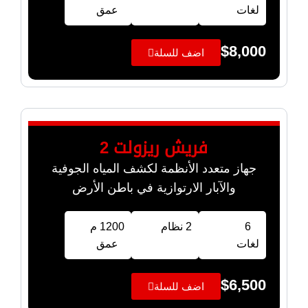
لغات
عمق
$
8,000
اضف للسلة
فريش ريزولت 2
جهاز متعدد الأنظمة لكشف المياه الجوفية
والآبار الارتوازية في باطن الأرض
6
2 نظام
1200 م
لغات
عمق
$
6,500
اضف للسلة