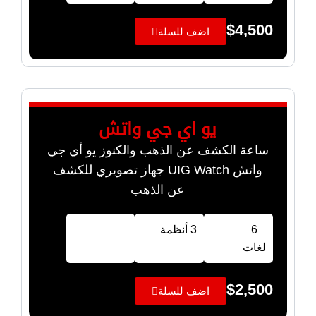
$
4,500
اضف للسلة
يو اي جي واتش
ساعة الكشف عن الذهب والكنوز يو أي جي
واتش UIG Watch جهاز تصويري للكشف
عن الذهب
6
3 أنظمة
لغات
$
2,500
اضف للسلة