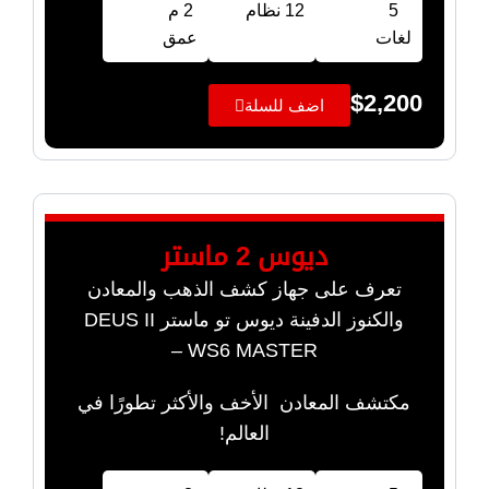
5
12 نظام
2 م
لغات
عمق
$
2,200
اضف للسلة
ديوس 2 ماستر
تعرف على جهاز كشف الذهب والمعادن
والكنوز الدفينة ديوس تو ماستر DEUS II
WS6 MASTER –
مكتشف المعادن الأخف والأكثر تطورًا في
العالم!