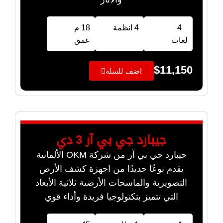
4
4 انظمة
18 م
لغات
عمق
$
11,150
اضف للسلة
جيبارد جي بي آر 3 دي
جيبارد جي بي آر من شركة OKM الألمانية
يقدم نوعًا جديدًا من اجهزة كشف الأرض
التصويرية والماسحات الأرضية ثلاثية الأبعاد
التي تتميز بتكنولوجيا فريدة وأداء قوي