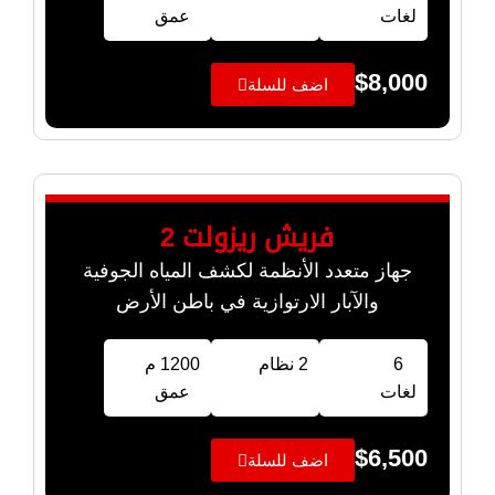
لغات
عمق
$
8,000
اضف للسلة
فريش ريزولت 2
جهاز متعدد الأنظمة لكشف المياه الجوفية
والآبار الارتوازية في باطن الأرض
6
2 نظام
1200 م
لغات
عمق
$
6,500
اضف للسلة