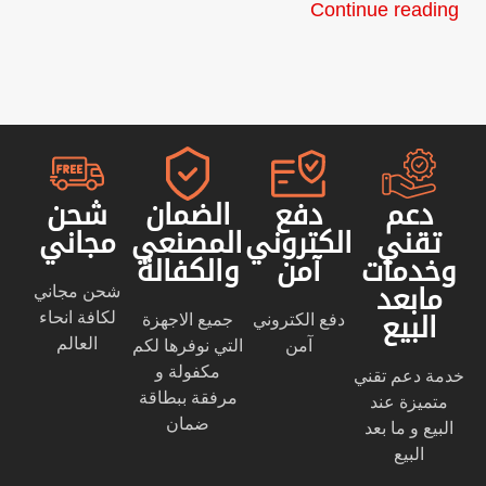
Continue reading
دعم
دفع
الضمان
شحن
تقني
الكتروني
المصنعي
مجاني
وخدمات
آمن
والكفالة
شحن مجاني
مابعد
لكافة انحاء
دفع الكتروني
جميع الاجهزة
البيع
العالم
آمن
التي نوفرها لكم
مكفولة و
خدمة دعم تقني
مرفقة ببطاقة
متميزة عند
ضمان
البيع و ما بعد
البيع