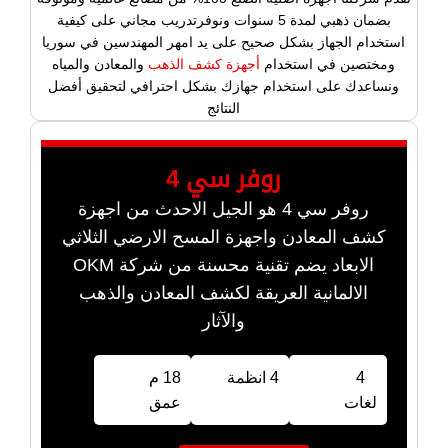
بضمان ذهبي لمدة 5 سنوات ونوفرتدريب مجاني على كيفية
استخدام الجهاز بشكل صحيح على يد امهر المهندسين في سوريا
ومختصين في استخدام
أجهزة كشف الذهب
والمعادن والمياه
ونساعدك على استخدام جهازك بشكل احترافي لتحقيق أفضل
النتائج
روفر سي 4
روفر سي 4 هو الجيل الاحدث من اجهزة
كشف المعادن واجهزة المسح الارضي الثلاثي
الابعاد يضم تقنية محسنة من شركة OKM
الالمانية العريقة لكشف المعادن والذهب
والآثار
4
4 انظمة
18 م
لغات
عمق