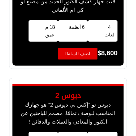
لايت جهاز كشف الكنوز الجديد من مصنع أو
كي ام الألماني
4
6 أنظمة
18 م
لغات
عمق
$
8,600
اضف للسلة
ديوس 2
ديوس تو “إكس بي ديوس 2” هو جهازك
المناسب للوصف تمامًا. مصمم للباحثين عن
الكنوز والمعادن والعملات والدفائن !