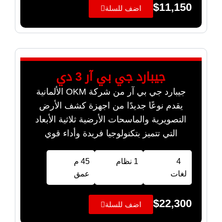
$
11,150
اضف للسلة
جيبارد جي بي آر 3 دي
جيبارد جي بي آر من شركة OKM الألمانية
يقدم نوعًا جديدًا من اجهزة كشف الأرض
التصويرية والماسحات الأرضية ثلاثية الأبعاد
التي تتميز بتكنولوجيا فريدة وأداء قوي
4
1 نظام
45 م
لغات
عمق
$
22,300
اضف للسلة