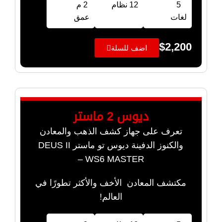
5
12 نظام
2 م
لغات
عمق
$
2,200
اضف للسلة
ديوس 2 ماستر
تعرف على جهاز كشف الذهب والمعادن
والكنوز الدفينة ديوس تو ماستر DEUS II
WS6 MASTER –
مكتشف المعادن الأخف والأكثر تطورًا في
العالم!