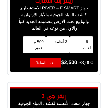
ريفر إف سمارت
جهاز RIVER – F SMART الاستشعاري
كاشف المياه الجوفية والآبار الإرتوازية
والينابيع تحت الارض بتصميمه الجديد كلياً
والأول من نوعه في العالم.
6
3 أنظمة
500 م
لغات
عمق
$
2,500
$
3,000
اضف للسلة
ريفر جي 3
جهاز متعدد الأنظمة لكشف المياه الجوفية