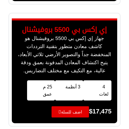
إي إكس بي 5500 بروفيشنال
جهاز إي إكس بي 5500 بروفيشنال هو
كاشف معادن متطور بتقنية الترددات
المنخفضة جداً والتصوير الأرضي ثلاثي الأبعاد،
يتيح اكتشاف المعادن المدفونة بعمق ودقة
عالية، مع التكيف مع مختلف التضاريس.
4
3 أنظمة
25 م
لغات
عمق
$
17,475
اضف للسلة