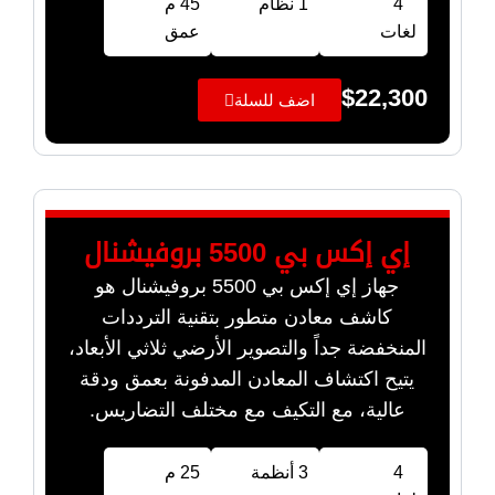
4
1 نظام
45 م
لغات
عمق
$
22,300
اضف للسلة
إي إكس بي 5500 بروفيشنال
جهاز إي إكس بي 5500 بروفيشنال هو
كاشف معادن متطور بتقنية الترددات
المنخفضة جداً والتصوير الأرضي ثلاثي الأبعاد،
يتيح اكتشاف المعادن المدفونة بعمق ودقة
عالية، مع التكيف مع مختلف التضاريس.
4
3 أنظمة
25 م