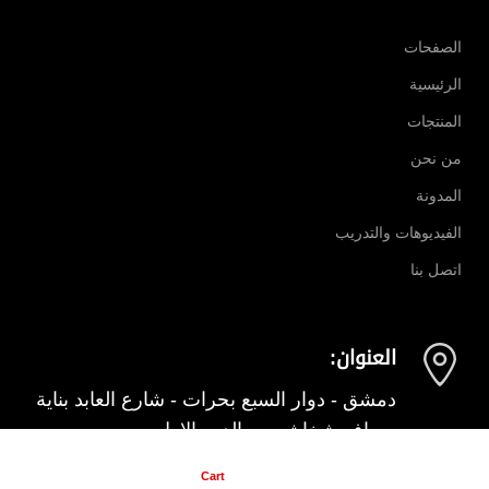
الصفحات
الرئيسية
المنتجات
من نحن
المدونة
الفيديوهات والتدريب
اتصل بنا
العنوان:
دمشق - دوار السبع بحرات - شارع العابد بناية
صراف شخاشيرو - الدور الاول
My account
items
0
Cart
Shop
Home