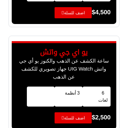
$
4,500
اضف للسلة
يو اي جي واتش
ساعة الكشف عن الذهب والكنوز يو أي جي
واتش UIG Watch جهاز تصويري للكشف
عن الذهب
6
3 أنظمة
لغات
$
2,500
اضف للسلة