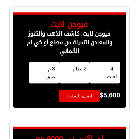
فيوجن لايت
فيوجن لايت: كاشف الذهب والكنوز
والمعادن الثمينة من مصنع أو كي ام
الألماني
4
2 نظام
8 م
لغات
عمق
$
5,600
اضف للسلة
اي اكس بي 6000 برو