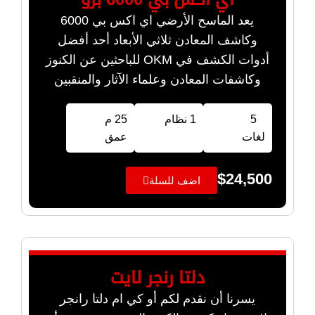
يعد الماسح الأرضي اي اكس بي 6000
وكاشف المعادن ثلاثي الأبعاد أحد أفضل
أدوات الكشف في OKM للباحثين عن الكنوز
وكاشفات المعادن وعلماء الآثار والمنقبين
5
1 نظام
25 م
لغات
عمق
$
24,500
اضف للسلة
دلتا رنجر لايت
يسرنا أن نقدم لكم أو كي ام دلتا رانجر