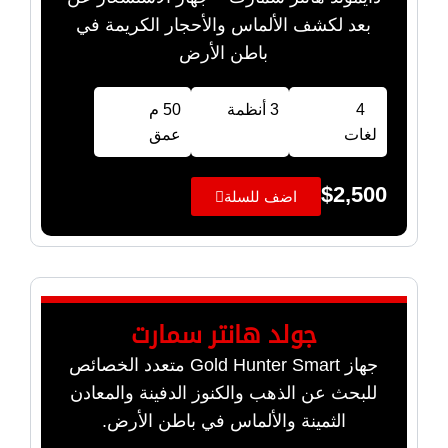
بعد لكشف الألماس والأحجار الكريمة في
باطن الأرض
4
3 أنظمة
50 م
لغات
عمق
$
2,500
اضف للسلة
جولد هانتر سمارت
جهاز Gold Hunter Smart متعدد الخصائص
للبحث عن الذهب والكنوز الدفينة والمعادن
الثمينة والألماس في باطن الأرض.