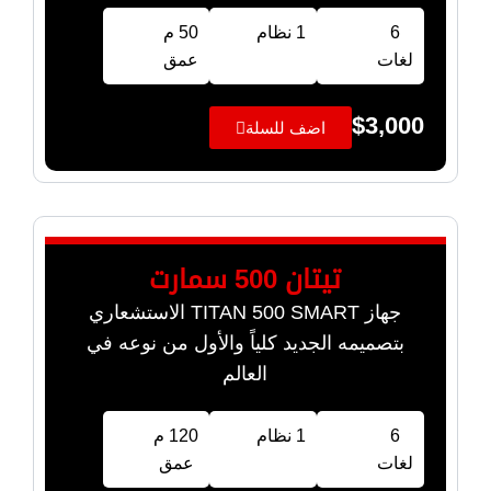
6
1 نظام
50 م
لغات
عمق
$
3,000
اضف للسلة
تيتان 500 سمارت
جهاز TITAN 500 SMART الاستشعاري
بتصميمه الجديد كلياً والأول من نوعه في
العالم
6
1 نظام
120 م
لغات
عمق