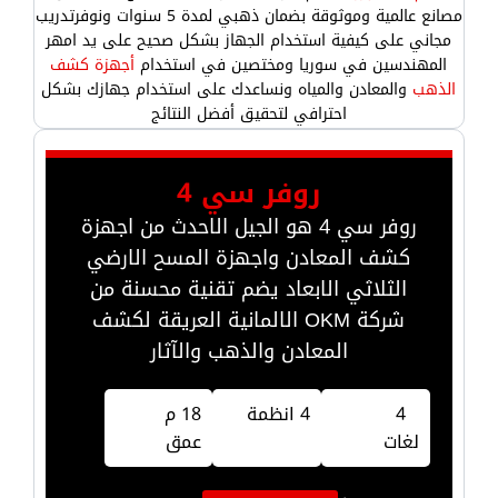
مصانع عالمية وموثوقة بضمان ذهبي لمدة 5 سنوات ونوفرتدريب
مجاني على كيفية استخدام الجهاز بشكل صحيح على يد امهر
المهندسين في سوريا ومختصين في استخدام
أجهزة كشف
الذهب
والمعادن والمياه ونساعدك على استخدام جهازك بشكل
احترافي لتحقيق أفضل النتائج
روفر سي 4
روفر سي 4 هو الجيل الاحدث من اجهزة
كشف المعادن واجهزة المسح الارضي
الثلاثي الابعاد يضم تقنية محسنة من
شركة OKM الالمانية العريقة لكشف
المعادن والذهب والآثار
4
4 انظمة
18 م
لغات
عمق