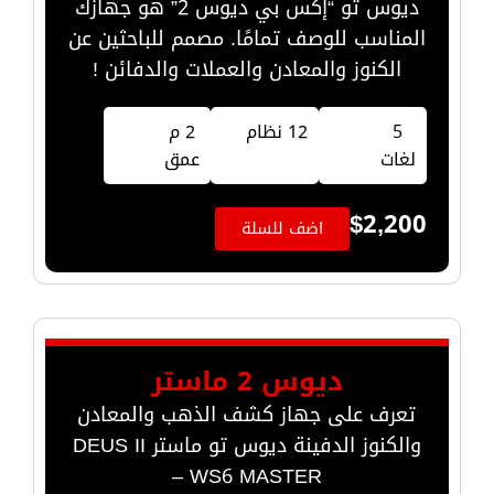
ديوس تو “إكس بي ديوس 2” هو جهازك
المناسب للوصف تمامًا. مصمم للباحثين عن
الكنوز والمعادن والعملات والدفائن !
5
12 نظام
2 م
لغات
عمق
$
2,200
اضف للسلة
ديوس 2 ماستر
تعرف على جهاز كشف الذهب والمعادن
والكنوز الدفينة ديوس تو ماستر DEUS II
WS6 MASTER –