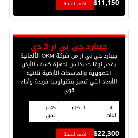
$
11,150
اضف للسلة
جيبارد جي بي آر 3 دي
جيبارد جي بي آر من شركة OKM الألمانية
يقدم نوعًا جديدًا من اجهزة كشف الأرض
التصويرية والماسحات الأرضية ثلاثية
الأبعاد التي تتميز بتكنولوجيا فريدة وأداء
قوي
4
1 نظام
45 م
لغات
عمق
$
22,300
اضف للسلة