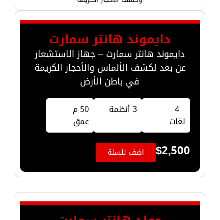
دايموند هانتر سمارت
دايموند هانتر سمارت – جهاز الاستشعار
عن بعد لكشف الألماس والأحجار الكريمة
في باطن الأرض
4
3 أنظمة
50 م
لغات
عمق
$
2,500
اضف للسلة