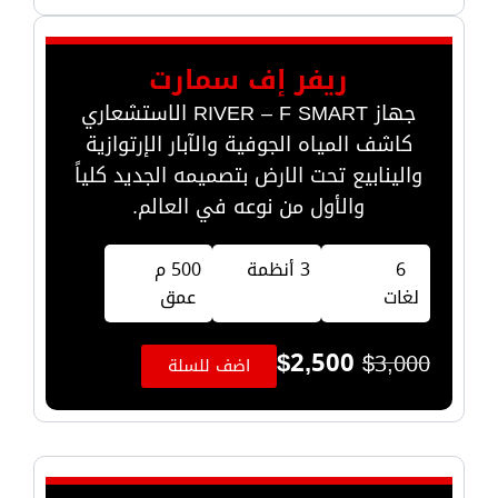
ريفر إف سمارت
جهاز RIVER – F SMART الاستشعاري
كاشف المياه الجوفية والآبار الإرتوازية
والينابيع تحت الارض بتصميمه الجديد كلياً
والأول من نوعه في العالم.
6
3 أنظمة
500 م
لغات
عمق
$
2,500
$
3,000
اضف للسلة