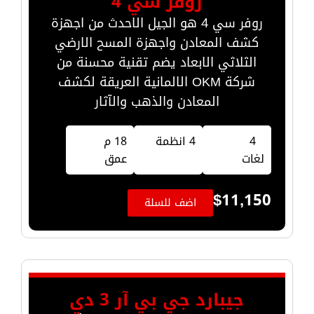
روفر سي 4
روفر سي 4 هو الجيل الاحدث من اجهزة
كشف المعادن واجهزة المسح الارضي
الثلاثي الابعاد يضم تقنية محسنة من
شركة OKM الالمانية العريقة لكشف
المعادن والذهب والآثار
4
4 انظمة
18 م
لغات
عمق
$
11,150
اضف للسلة
جيبارد جي بي آر 3 دي