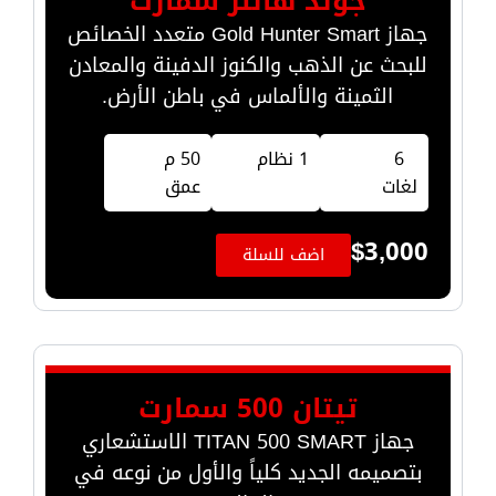
جولد هانتر سمارت
جهاز Gold Hunter Smart متعدد الخصائص
للبحث عن الذهب والكنوز الدفينة والمعادن
الثمينة والألماس في باطن الأرض.
6
1 نظام
50 م
لغات
عمق
$
3,000
اضف للسلة
تيتان 500 سمارت
جهاز TITAN 500 SMART الاستشعاري
بتصميمه الجديد كلياً والأول من نوعه في