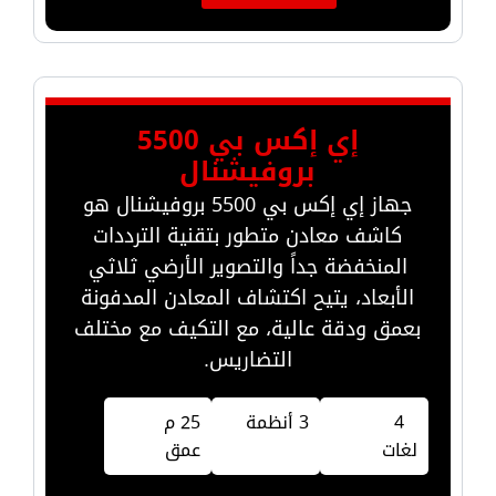
إي إكس بي 5500
بروفيشنال
جهاز إي إكس بي 5500 بروفيشنال هو
كاشف معادن متطور بتقنية الترددات
المنخفضة جداً والتصوير الأرضي ثلاثي
الأبعاد، يتيح اكتشاف المعادن المدفونة
بعمق ودقة عالية، مع التكيف مع مختلف
التضاريس.
4
3 أنظمة
25 م
لغات
عمق