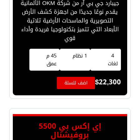
جيبارد جي بي آر من شركة OKM الألمانية
يقدم نوعًا جديدًا من اجهزة كشف الأرض
التصويرية والماسحات الأرضية ثلاثية
الأبعاد التي تتميز بتكنولوجيا فريدة وأداء
قوي
4
1 نظام
45 م
لغات
عمق
$
22,300
اضف للسلة
إي إكس بي 5500
بروفيشنال