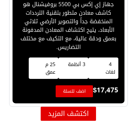
جهاز إي إكس بي 5500 بروفيشنال هو
كاشف معادن متطور بتقنية الترددات
المنخفضة جداً والتصوير الأرضي ثلاثي
الأبعاد، يتيح اكتشاف المعادن المدفونة
بعمق ودقة عالية، مع التكيف مع مختلف
التضاريس.
4
3 أنظمة
25 م
لغات
عمق
$
17,475
اضف للسلة
اكتشف المزيد