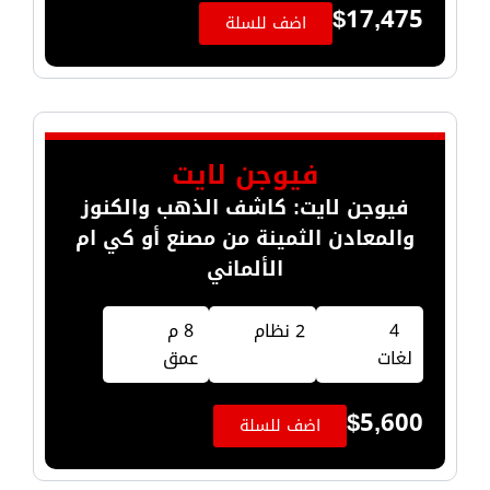
$
17,475
اضف للسلة
فيوجن لايت
فيوجن لايت: كاشف الذهب والكنوز
والمعادن الثمينة من مصنع أو كي ام
الألماني
4
2 نظام
8 م
لغات
عمق
$
5,600
اضف للسلة