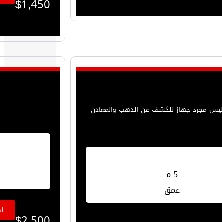
$
1,450
ه ليس مجرد جهاز للكشف عن الذهب والمعادن
5 م
عمق
ا
$
2,500