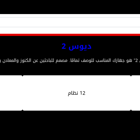
ديوس 2
ئن !
12 نظام