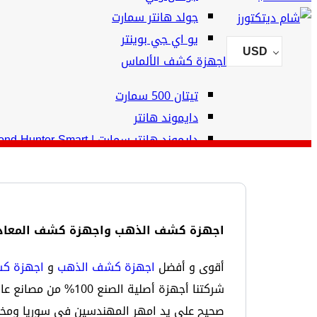
جولد هانتر سمارت
يو اي جي بوينتر
USD
اجهزة كشف الألماس
تيتان 500 سمارت
دايموند هانتر
دايموند هانتر سمارت | Diamond Hunter Smart
اجهزة كشف المياه الجوفية
ريفر جي 3
فريش ريزولت 2
اجهزة كشف الذهب واجهزة كشف المعادن و
فريش ريزولت 1
ريفر إف بلس
أقوى و أفضل
اجهزة كشف الذهب
و
اجهزة كش
صحيح على يد امهر المهندسين في سوريا ومخ
الرئيسية