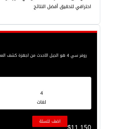
احترافي لتحقيق أفضل النتائج
المنتجات
من نحن
الفيديو والتدريب
المدونة
تواصل معنا
En
Menu
4
لغات
اضف للسلة
$
11,150
En