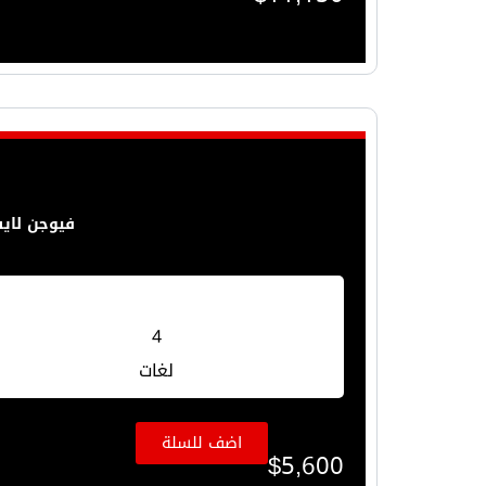
فيوجن لايت
4
لغات
اضف للسلة
$
5,600