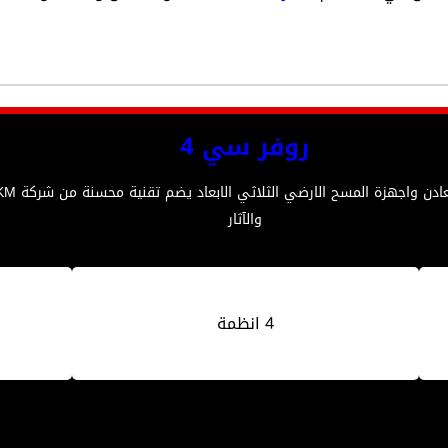
روفر سي 4
والآثار
4 انظمة
0947400076