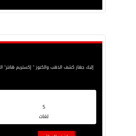
إليك جهاز كشف الذهب والكنوز ” إكستريم هانتر” ا
5
لغات