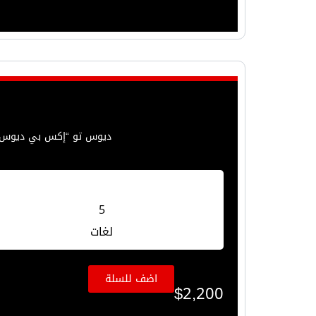
ديوس تو “إكس بي ديوس 2” هو جهازك المناسب للوصف تمامًا. مصمم للباحثين عن الكنوز والمعادن والعملات والدفا
5
لغات
اضف للسلة
$
2,200