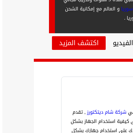
وريا
و العالم مع إمكانية الشحن
ا .
لفيديو
اكتشف المزيد
في
شركة شام ديتكتورز
, تقدم
بي لمدة 5 سنوات ونوفرتدريب مجاني على كيفية استخدام الجهاز بشكل
دك على استخدام جهازك بشكل