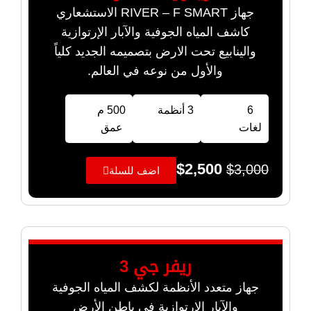
جهاز RIVER – F SMART الاستشعاري
كاشف المياه الجوفية والآبار الإرتوازية
والينابيع تحت الارض بتصميمه الجديد كلياً
والأول من نوعه في العالم.
6
3 أنظمة
500 م
لغات
عمق
$
2,500
$
3,000
اضف للسلة
ريفر جي 3
جهاز متعدد الأنظمة لكشف المياه الجوفية
والآبار الارتوازية في باطن الأرض