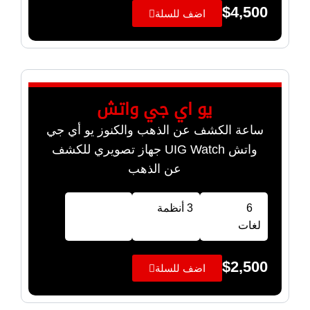
$
4,500
اضف للسلة
يو اي جي واتش
ساعة الكشف عن الذهب والكنوز يو أي جي
واتش UIG Watch جهاز تصويري للكشف
عن الذهب
6
3 أنظمة
لغات
$
2,500
اضف للسلة