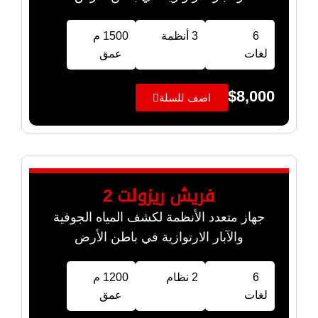
6
3 أنظمة
1500 م
لغات
عمق
$
8,000
اضف للسلة
فريش ريزولت 2
جهاز متعدد الأنظمة لكشف المياه الجوفية
والآبار الارتوازية في باطن الأرض
6
2 نظام
1200 م
لغات
عمق