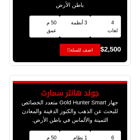
باطن الأرض
4
3 أنظمة
50 م
لغات
عمق
$
2,500
اضف للسلة
جولد هانتر سمارت
جهاز Gold Hunter Smart متعدد الخصائص
للبحث عن الذهب والكنوز الدفينة والمعادن
الثمينة والألماس في باطن الأرض.
6
1 نظام
50 م