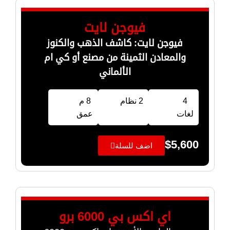
فيوجن لايت
فيوجن لايت: كاشف الذهب والكنوز
والمعادن الثمينة من مصنع أو كي ام
الألماني
4
2 نظام
8 م
لغات
عمق
$
5,600
اضف للسلة
اي اكس بي 6000 برو