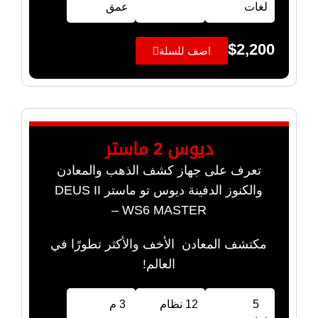
لغات
عمق
$
2,200
اضف للسلة
ديوس 2 ماستر
تعرف على جهاز كشف الذهب والمعادن
والكنوز الدفينة ديوس تو ماستر DEUS II
WS6 MASTER –
مكتشف المعادن الأخف والأكثر تطورًا في
العالم!
5
12 نظام
3 م