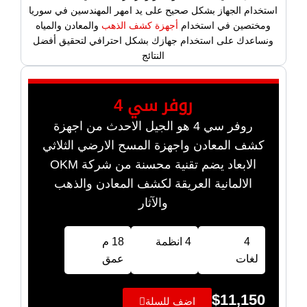
استخدام الجهاز بشكل صحيح على يد امهر المهندسين في سوريا
ومختصين في استخدام
أجهزة كشف الذهب
والمعادن والمياه
ونساعدك على استخدام جهازك بشكل احترافي لتحقيق أفضل
النتائج
روفر سي 4
روفر سي 4 هو الجيل الاحدث من اجهزة
كشف المعادن واجهزة المسح الارضي الثلاثي
الابعاد يضم تقنية محسنة من شركة OKM
الالمانية العريقة لكشف المعادن والذهب
والآثار
4
4 انظمة
18 م
لغات
عمق
$
11,150
اضف للسلة