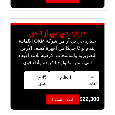
جيبارد جي بي آر 3 دي
جيبارد جي بي آر من شركة OKM الألمانية
يقدم نوعًا جديدًا من اجهزة كشف الأرض
التصويرية والماسحات الأرضية ثلاثية الأبعاد
التي تتميز بتكنولوجيا فريدة وأداء قوي
4
1 نظام
45 م
لغات
عمق
$
22,300
اضف للسلة