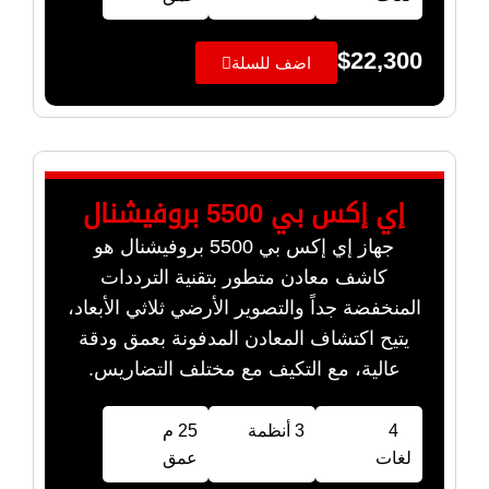
$
22,300
اضف للسلة
إي إكس بي 5500 بروفيشنال
جهاز إي إكس بي 5500 بروفيشنال هو
كاشف معادن متطور بتقنية الترددات
المنخفضة جداً والتصوير الأرضي ثلاثي الأبعاد،
يتيح اكتشاف المعادن المدفونة بعمق ودقة
عالية، مع التكيف مع مختلف التضاريس.
4
3 أنظمة
25 م
لغات
عمق