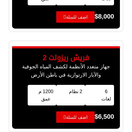
$
8,000
اضف للسلة
فريش ريزولت 2
جهاز متعدد الأنظمة لكشف المياه الجوفية
والآبار الارتوازية في باطن الأرض
6
2 نظام
1200 م
لغات
عمق
$
6,500
اضف للسلة