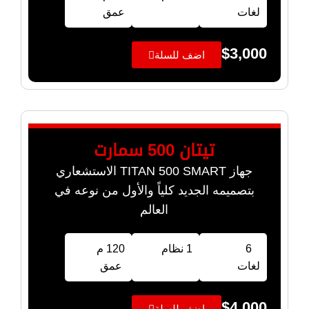
لغات
عمق
$
3,000
اضف للسلة
تيتان 500 سمارت
جهاز TITAN 500 SMART الاستشعاري
بتصميمه الجديد كلياً والأول من نوعه في
العالم
6
1 نظام
120 م
لغات
عمق
$
4,000
اضف للسلة