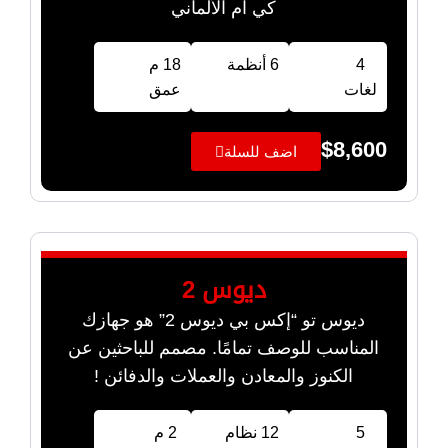
كي ام الألماني
4
6 أنظمة
18 م
لغات
عمق
$
8,600
اضف للسلة
ديوس 2
ديوس تو “إكس بي ديوس 2” هو جهازك
المناسب للوصف تمامًا. مصمم للباحثين عن
الكنوز والمعادن والعملات والدفائن !
5
12 نظام
2 م