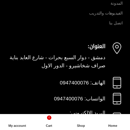
المدونة
الفيديوهات والتدريب
اتصل بنا
العنوان:
دمشق - دوار السبع بحرات - شارع العابد بناية
صراف شخاشيرو - الدور الاول
الهاتف: 0947400076
الواتساب: 0947400076
البريد الالكتروني:
0
info@sham-detectors.com
My account
Cart
Shop
Home