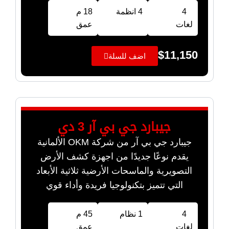
4
4 انظمة
18 م
لغات
عمق
$
11,150
اضف للسلة
جيبارد جي بي آر 3 دي
جيبارد جي بي آر من شركة OKM الألمانية
يقدم نوعًا جديدًا من اجهزة كشف الأرض
التصويرية والماسحات الأرضية ثلاثية الأبعاد
التي تتميز بتكنولوجيا فريدة وأداء قوي
4
1 نظام
45 م
لغات
عمق