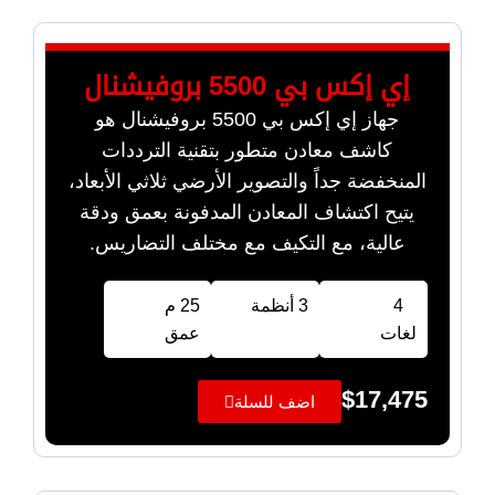
إي إكس بي 5500 بروفيشنال
جهاز إي إكس بي 5500 بروفيشنال هو
كاشف معادن متطور بتقنية الترددات
المنخفضة جداً والتصوير الأرضي ثلاثي الأبعاد،
يتيح اكتشاف المعادن المدفونة بعمق ودقة
عالية، مع التكيف مع مختلف التضاريس.
4
3 أنظمة
25 م
لغات
عمق
$
17,475
اضف للسلة