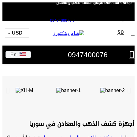
Detectors Shop لأجهزة كشف الذهب والمعادن
0947400076
USD
$
0
0947400076
En
أجهزة كشف الذهب والمعادن في سوريا