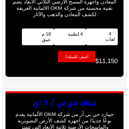
المعادن واجهزة المسح الارضي الثلاثي الابعاد يضم
تقنية محسنة من شركة OKM الالمانية العريقة
لكشف المعادن والذهب والآثار
4
4 انظمة
18 م
لغات
عمق
اضف للسلة
$
11,150
جيبارد جي بي آر 3 دي
جيبارد جي بي آر من شركة OKM الألمانية يقدم
نوعًا جديدًا من اجهزة كشف الأرض التصويرية
والماسحات الأرضية ثلاثية الأبعاد التي تتميز