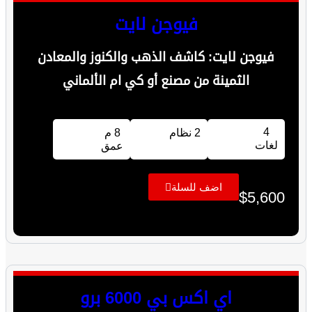
فيوجن لايت
فيوجن لايت: كاشف الذهب والكنوز والمعادن
الثمينة من مصنع أو كي ام الألماني
4
2 نظام
8 م
لغات
عمق
اضف للسلة
$
5,600
اي اكس بي 6000 برو