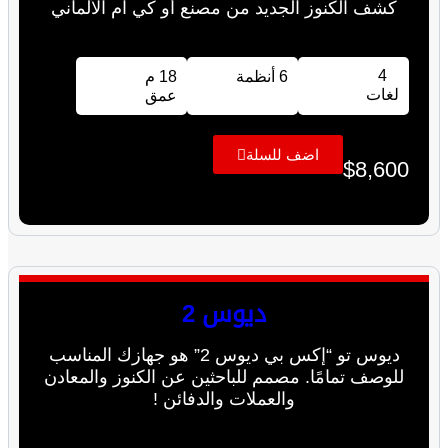
كشف الكنوز الجديد من مصنع أو كي ام الألماني
4
6 أنظمة
18 م
لغات
عمق
اضف للسلة
$
8,600
ديوس 2
ديوس تو “إكس بي ديوس 2” هو جهازك المناسب
للوصف تمامًا. مصمم للباحثين عن الكنوز والمعادن
والعملات والدفائن !