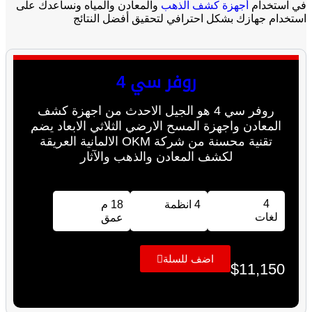
في استخدام
أجهزة كشف الذهب
والمعادن والمياه ونساعدك على
استخدام جهازك بشكل احترافي لتحقيق أفضل النتائج
روفر سي 4
روفر سي 4 هو الجيل الاحدث من اجهزة كشف
المعادن واجهزة المسح الارضي الثلاثي الابعاد يضم
تقنية محسنة من شركة OKM الالمانية العريقة
لكشف المعادن والذهب والآثار
4
4 انظمة
18 م
لغات
عمق
اضف للسلة
$
11,150