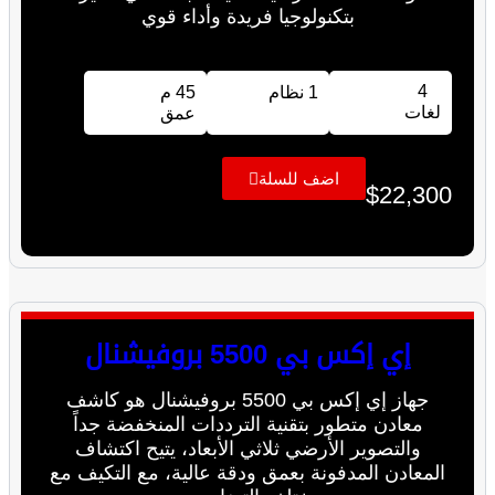
بتكنولوجيا فريدة وأداء قوي
4
1 نظام
45 م
لغات
عمق
اضف للسلة
$
22,300
إي إكس بي 5500 بروفيشنال
جهاز إي إكس بي 5500 بروفيشنال هو كاشف
معادن متطور بتقنية الترددات المنخفضة جداً
والتصوير الأرضي ثلاثي الأبعاد، يتيح اكتشاف
المعادن المدفونة بعمق ودقة عالية، مع التكيف مع