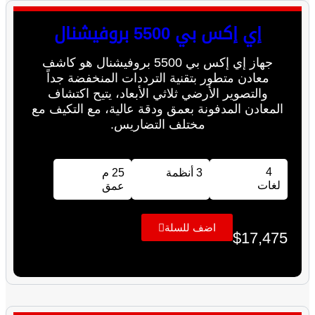
إي إكس بي 5500 بروفيشنال
جهاز إي إكس بي 5500 بروفيشنال هو كاشف
معادن متطور بتقنية الترددات المنخفضة جداً
والتصوير الأرضي ثلاثي الأبعاد، يتيح اكتشاف
المعادن المدفونة بعمق ودقة عالية، مع التكيف مع
مختلف التضاريس.
4
3 أنظمة
25 م
لغات
عمق
اضف للسلة
$
17,475