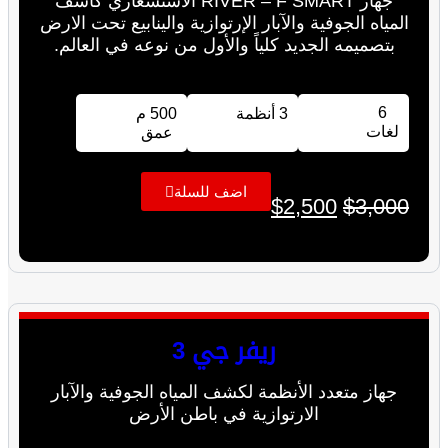
جهاز RIVER – F SMART الاستشعاري كاشف
المياه الجوفية والآبار الإرتوازية والينابيع تحت الارض
بتصميمه الجديد كلياً والأول من نوعه في العالم.
6
3 أنظمة
500 م
لغات
عمق
اضف للسلة
$
2,500
$
3,000
ريفر جي 3
جهاز متعدد الأنظمة لكشف المياه الجوفية والآبار
الارتوازية في باطن الأرض