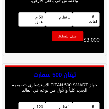
والألماس في باطن الأرض.
6
1 نظام
50 م
لغات
عمق
اضف للسلة
$
3,000
تيتان 500 سمارت
جهاز TITAN 500 SMART الاستشعاري بتصميمه
الجديد كلياً والأول من نوعه في العالم
6
1 نظام
120 م