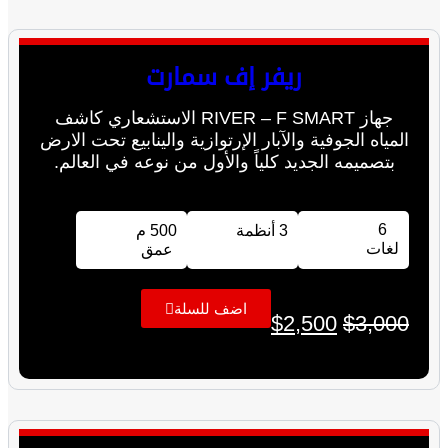
ريفر إف سمارت
جهاز RIVER – F SMART الاستشعاري كاشف
المياه الجوفية والآبار الإرتوازية والينابيع تحت الارض
بتصميمه الجديد كلياً والأول من نوعه في العالم.
6
3 أنظمة
500 م
لغات
عمق
اضف للسلة
$
2,500
$
3,000