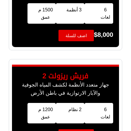
6
3 أنظمة
1500 م
لغات
عمق
$
8,000
اضف للسلة
فريش ريزولت 2
جهاز متعدد الأنظمة لكشف المياه الجوفية
والآبار الارتوازية في باطن الأرض
6
2 نظام
1200 م
لغات
عمق