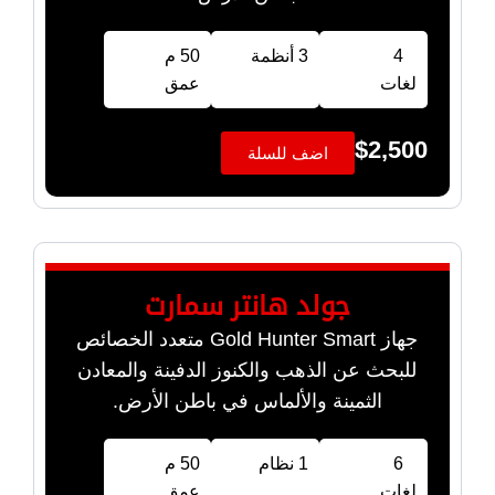
4
3 أنظمة
50 م
لغات
عمق
$
2,500
اضف للسلة
جولد هانتر سمارت
جهاز Gold Hunter Smart متعدد الخصائص
للبحث عن الذهب والكنوز الدفينة والمعادن
الثمينة والألماس في باطن الأرض.
6
1 نظام
50 م
لغات
عمق