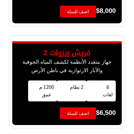
$
8,000
اضف للسلة
فريش ريزولت 2
جهاز متعدد الأنظمة لكشف المياه الجوفية
والآبار الارتوازية في باطن الأرض
6
2 نظام
1200 م
لغات
عمق
$
6,500
اضف للسلة