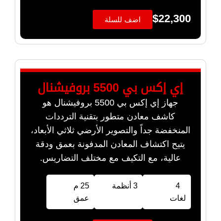
$
22,300
اضف للسلة
إي إكس بي 5500 بروفيشنال
جهاز إي إكس بي 5500 بروفيشنال هو
كاشف معادن متطور بتقنية الترددات
المنخفضة جداً والتصوير الأرضي ثلاثي الأبعاد،
يتيح اكتشاف المعادن المدفونة بعمق ودقة
عالية، مع التكيف مع مختلف التضاريس.
4
3 أنظمة
25 م
لغات
عمق