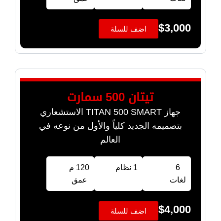
$
3,000
اضف للسلة
تيتان 500 سمارت
جهاز TITAN 500 SMART الاستشعاري
بتصميمه الجديد كلياً والأول من نوعه في
العالم
6
1 نظام
120 م
لغات
عمق
$
4,000
اضف للسلة