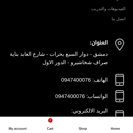
الفيديوهات والتدريب
اتصل بنا
العنوان:
دمشق - دوار السبع بحرات - شارع العابد بناية
صراف شخاشيرو - الدور الاول
الهاتف: 0947400076
الواتساب: 0947400076
البريد الالكتروني:
0
info@sham-detectors.com
My account
Cart
Shop
Home