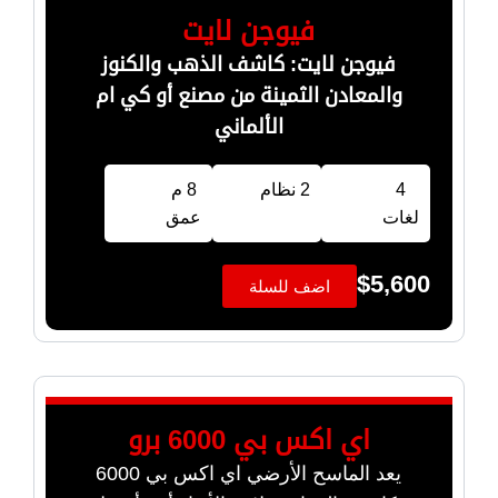
فيوجن لايت
فيوجن لايت: كاشف الذهب والكنوز
والمعادن الثمينة من مصنع أو كي ام
الألماني
4
2 نظام
8 م
لغات
عمق
$
5,600
اضف للسلة
اي اكس بي 6000 برو
يعد الماسح الأرضي اي اكس بي 6000