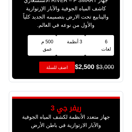
جهاز RIVER – F SMART الاستشعاري
كاشف المياه الجوفية والآبار الإرتوازية
والينابيع تحت الارض بتصميمه الجديد كلياً
والأول من نوعه في العالم.
6
3 أنظمة
500 م
لغات
عمق
$
2,500
$
3,000
اضف للسلة
ريفر جي 3
جهاز متعدد الأنظمة لكشف المياه الجوفية
والآبار الارتوازية في باطن الأرض