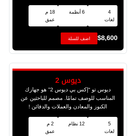
4
6 أنظمة
18 م
لغات
عمق
$
8,600
اضف للسلة
ديوس 2
ديوس تو “إكس بي ديوس 2” هو جهازك
المناسب للوصف تمامًا. مصمم للباحثين عن
الكنوز والمعادن والعملات والدفائن !
5
12 نظام
2 م
لغات
عمق