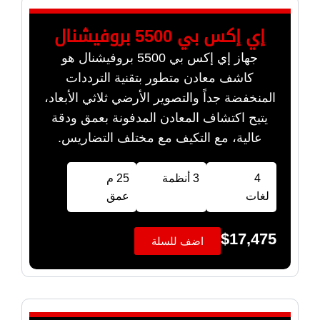
إي إكس بي 5500 بروفيشنال
جهاز إي إكس بي 5500 بروفيشنال هو
كاشف معادن متطور بتقنية الترددات
المنخفضة جداً والتصوير الأرضي ثلاثي الأبعاد،
يتيح اكتشاف المعادن المدفونة بعمق ودقة
عالية، مع التكيف مع مختلف التضاريس.
4
3 أنظمة
25 م
لغات
عمق
$
17,475
اضف للسلة