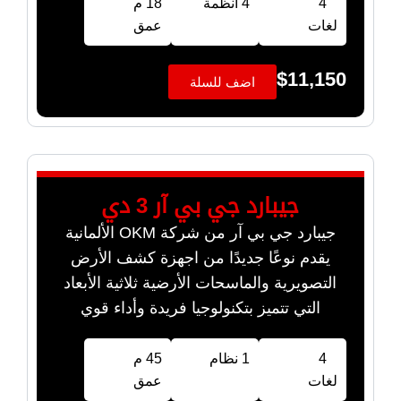
4
4 انظمة
18 م
لغات
عمق
$
11,150
اضف للسلة
جيبارد جي بي آر 3 دي
جيبارد جي بي آر من شركة OKM الألمانية
يقدم نوعًا جديدًا من اجهزة كشف الأرض
التصويرية والماسحات الأرضية ثلاثية الأبعاد
التي تتميز بتكنولوجيا فريدة وأداء قوي
4
1 نظام
45 م
لغات
عمق