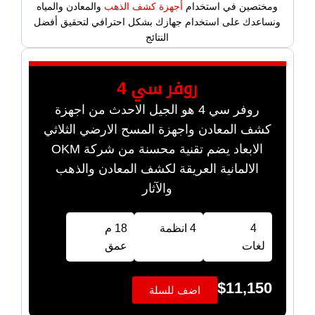
ومختصين في استخدام
أجهزة كشف الذهب
والمعادن والمياه
ونساعدك على استخدام جهازك بشكل احترافي لتحقيق أفضل
النتائج
روفر سي 4
روفر سي 4 هو الجيل الاحدث من اجهزة
كشف المعادن واجهزة المسح الارضي الثلاثي
الابعاد يضم تقنية محسنة من شركة OKM
الالمانية العريقة لكشف المعادن والذهب
والآثار
4
4 انظمة
18 م
لغات
عمق
$
11,150
اضف للسلة