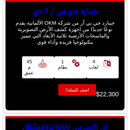
جيبارد جي بي آر 3 دي
جيبارد جي بي آر من شركة OKM الألمانية يقدم
نوعًا جديدًا من اجهزة كشف الأرض التصويرية
والماسحات الأرضية ثلاثية الأبعاد التي تتميز
بتكنولوجيا فريدة وأداء قوي
45
1
4
لغات
نظام
م
عمق
اضف للسلة
$
22,300
إي إكس بي 5500 بروفيشنال