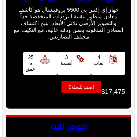
جهاز إي إكس بي 5500 بروفيشنال هو كاشف
معادن متطور بتقنية الترددات المنخفضة جداً
والتصوير الأرضي ثلاثي الأبعاد، يتيح اكتشاف
المعادن المدفونة بعمق ودقة عالية، مع التكيف مع
مختلف التضاريس.
25
3
4
لغات
أنظمة
م
عمق
اضف للسلة
$
17,475
فيوجن لايت