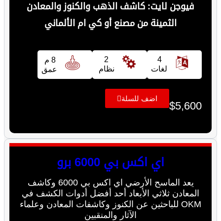
فيوجن لايت: كاشف الذهب والكنوز والمعادن
الثمينة من مصنع أو كي ام الألماني
2
4
8 م
لغات
نظام
عمق
اضف للسلة
$
5,600
اي اكس بي 6000 برو
يعد الماسح الأرضي اي اكس بي 6000 وكاشف
المعادن ثلاثي الأبعاد أحد أفضل أدوات الكشف في
OKM للباحثين عن الكنوز وكاشفات المعادن وعلماء
الآثار والمنقبين