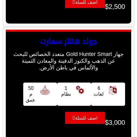
اضف للسلة
$
2,500
جولد هانتر سمارت
جهاز Gold Hunter Smart متعدد الخصائص للبحث
عن الذهب والكنوز الدفينة والمعادن الثمينة
والألماس في باطن الأرض.
50
1
6
لغات
نظام
م
عمق
اضف للسلة
$
3,000