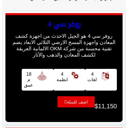
روفر سي 4
روفر سي 4 هو الجيل الاحدث من اجهزة كشف
المعادن واجهزة المسح الارضي الثلاثي الابعاد يضم
تقنية محسنة من شركة OKM الالمانية العريقة
لكشف المعادن والذهب والآثار
18
4
4
لغات
انظمة
م
عمق
اضف للسلة
$
11,150