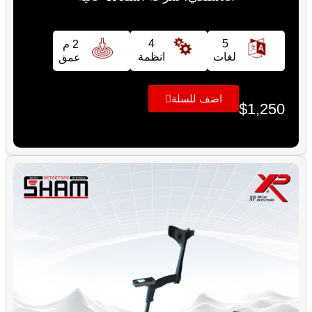
4
5
2 م
لغات
انظمة
عمق
اضف للسلة
$
1,250