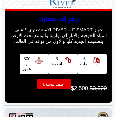
ريفر إف سمارت
جهاز RIVER – F SMART الاستشعاري كاشف
المياه الجوفية والآبار الإرتوازية والينابيع تحت الارض
بتصميمه الجديد كلياً والأول من نوعه في العالم.
500
3
6
لغات
أنظمة
م
عمق
اضف للسلة
$
2,500
$
3,000