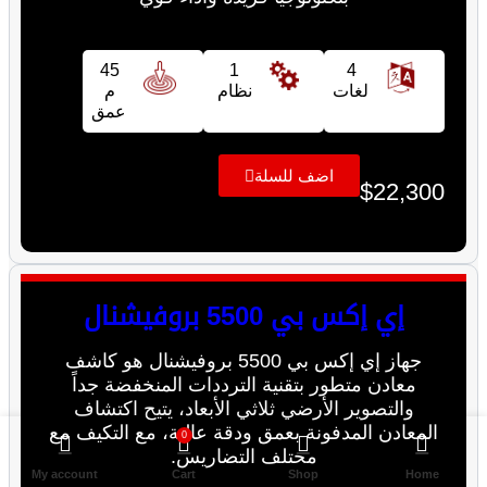
45
1
4
لغات
نظام
م
عمق
اضف للسلة
$
22,300
إي إكس بي 5500 بروفيشنال
جهاز إي إكس بي 5500 بروفيشنال هو كاشف
معادن متطور بتقنية الترددات المنخفضة جداً
والتصوير الأرضي ثلاثي الأبعاد، يتيح اكتشاف
المعادن المدفونة بعمق ودقة عالية، مع التكيف مع
0
مختلف التضاريس.
My account
Cart
Shop
Home