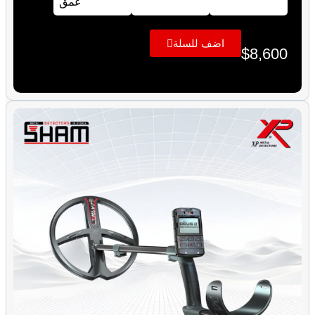
عمق
اضف للسلة
$
8,600