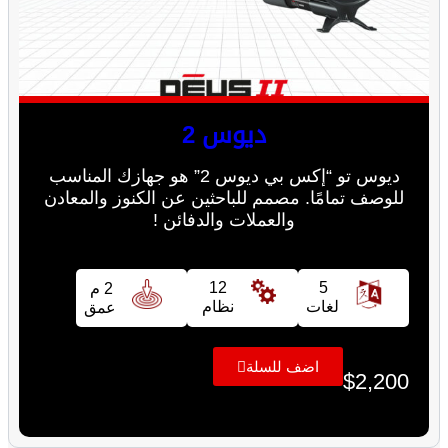
ديوس 2
ديوس تو “إكس بي ديوس 2” هو جهازك المناسب
للوصف تمامًا. مصمم للباحثين عن الكنوز والمعادن
والعملات والدفائن !
12
5
2 م
لغات
نظام
عمق
اضف للسلة
$
2,200