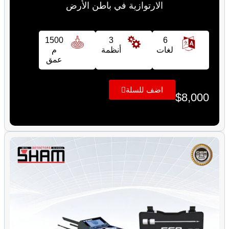
الارتوازية في باطن الأرض
1500
3
6
لغات
أنظمة
م
عمق
اضف للسلة
$
8,000