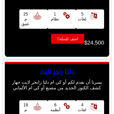
25
1
5
لغات
نظام
م
عمق
اضف للسلة
$
24,500
دلتا رنجر لايت
يسرنا أن نقدم لكم أو كي ام دلتا رانجر لايت جهاز
كشف الكنوز الجديد من مصنع أو كي ام الألماني
18
6
4
لغات
أنظمة
م