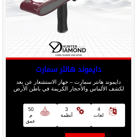
دايموند هانتر سمارت
دايموند هانتر سمارت – جهاز الاستشعار عن بعد
لكشف الألماس والأحجار الكريمة في باطن الأرض
50
3
4
لغات
أنظمة
م
عمق