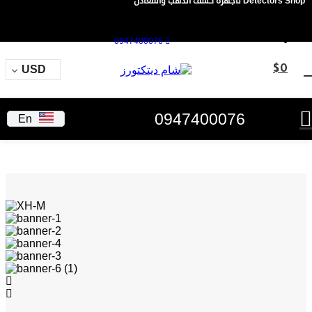
Detectors Shop لأجهزة كشف الذهب والمعادن
0947400076
USD
$
0
0947400076
En