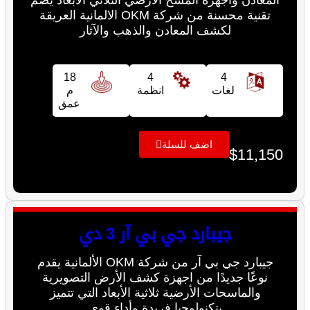
المعادن واجهزة المسح الارضي الثلاثي الابعاد يضم
تقنية محسنة من شركة OKM الالمانية العريقة
لكشف المعادن والذهب والآثار
18
4
4
لغات
انظمة
م
عمق
اضف للسلة
$
11,150
جيبارد جي بي آر 3 دي
جيبارد جي بي آر من شركة OKM الألمانية يقدم
نوعًا جديدًا من اجهزة كشف الأرض التصويرية
والماسحات الأرضية ثلاثية الأبعاد التي تتميز
بتكنولوجيا فريدة وأداء قوي