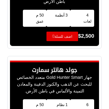
باطن الأرض
4
3 أنظمة
50 م
لغات
عمق
$
2,500
اضف للسلة
جولد هانتر سمارت
جهاز Gold Hunter Smart متعدد الخصائص
للبحث عن الذهب والكنوز الدفينة والمعادن
الثمينة والألماس في باطن الأرض.
6
1 نظام
50 م