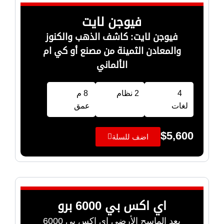
فيوجن لايت
فيوجن لايت: كاشف الذهب والكنوز
والمعادن الثمينة من مصنع أو كي ام
الألماني
4
2 نظام
8 م
لغات
عمق
$
5,600
اضف للسلة
اي اكس بي 6000 برو
يعد الماسح الأرضي اي اكس بي 6000