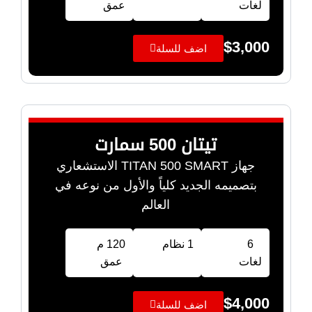
لغات
عمق
$
3,000
اضف للسلة
تيتان 500 سمارت
جهاز TITAN 500 SMART الاستشعاري
بتصميمه الجديد كلياً والأول من نوعه في
العالم
6
1 نظام
120 م
لغات
عمق
$
4,000
اضف للسلة