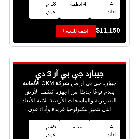
4
4 انظمة
18 م
لغات
عمق
$
11,150
اضف للسلة
جيبارد جي بي آر 3 دي
جيبارد جي بي آر من شركة OKM الألمانية
يقدم نوعًا جديدًا من اجهزة كشف الأرض
التصويرية والماسحات الأرضية ثلاثية الأبعاد
التي تتميز بتكنولوجيا فريدة وأداء قوي
4
1 نظام
45 م
لغات
عمق