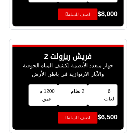
$
8,000
اضف للسلة
فريش ريزولت 2
جهاز متعدد الأنظمة لكشف المياه الجوفية
والآبار الارتوازية في باطن الأرض
6
2 نظام
1200 م
لغات
عمق
$
6,500
اضف للسلة