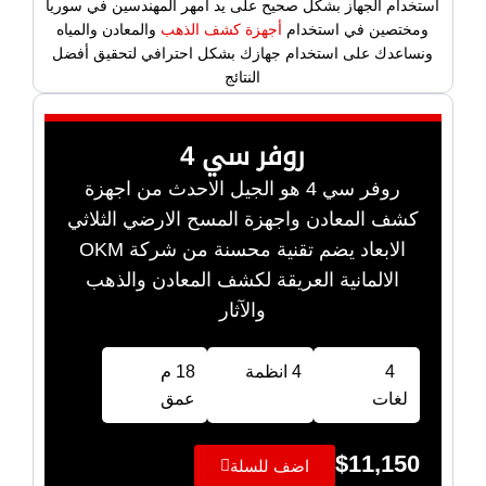
استخدام الجهاز بشكل صحيح على يد امهر المهندسين في سوريا
ومختصين في استخدام
أجهزة كشف الذهب
والمعادن والمياه
ونساعدك على استخدام جهازك بشكل احترافي لتحقيق أفضل
النتائج
روفر سي 4
روفر سي 4 هو الجيل الاحدث من اجهزة
كشف المعادن واجهزة المسح الارضي الثلاثي
الابعاد يضم تقنية محسنة من شركة OKM
الالمانية العريقة لكشف المعادن والذهب
والآثار
4
4 انظمة
18 م
لغات
عمق
$
11,150
اضف للسلة