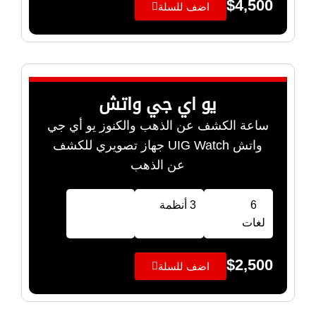
$
4,500
اضف للسلة
يو اي جي واتش
ساعة الكشف عن الذهب والكنوز يو أي جي
واتش UIG Watch جهاز تصويري للكشف
عن الذهب
6
3 أنظمة
لغات
$
2,500
اضف للسلة