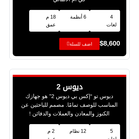
4
6 أنظمة
18 م
لغات
عمق
$
8,600
اضف للسلة
ديوس 2
ديوس تو “إكس بي ديوس 2” هو جهازك
المناسب للوصف تمامًا. مصمم للباحثين عن
الكنوز والمعادن والعملات والدفائن !
5
12 نظام
2 م
لغات
عمق