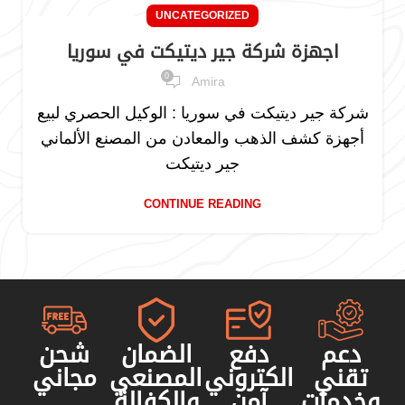
UNCATEGORIZED
اجهزة شركة جير ديتيكت في سوريا
0
Amira
شركة جير ديتيكت في سوريا : الوكيل الحصري لبيع
أجهزة كشف الذهب والمعادن من المصنع الألماني
جير ديتيكت
CONTINUE READING
دعم
دفع
الضمان
شحن
تقني
الكتروني
المصنعي
مجاني
وخدمات
آمن
والكفالة