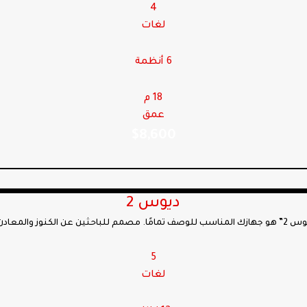
4
لغات
6 أنظمة
18 م
عمق
$
8,600
ديوس 2
 والعملات والدفائن !
5
لغات