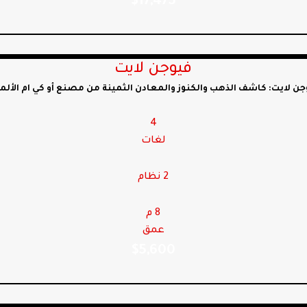
$
17,475
فيوجن لايت
جن لايت: كاشف الذهب والكنوز والمعادن الثمينة من مصنع أو كي ام الألما
4
لغات
2 نظام
8 م
عمق
$
5,600