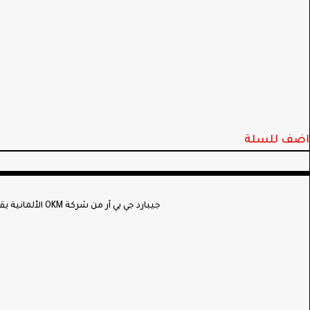
اضف للسلة
جيبارد جي بي آر من شركة OKM الألمانية يقدم نوعًا جديدًا من اجهزة كشف الأرض التصويرية والماسحات الأرضية ثلاثية الأبعاد التي تتميز بتكنولوجيا فريدة وأداء قوي