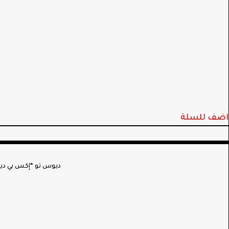
اضف للسلة
ديوس تو “إكس بي ديوس 2” هو جهازك المناسب للوصف تمامًا. مصمم للباحثين عن الكنوز والمعادن