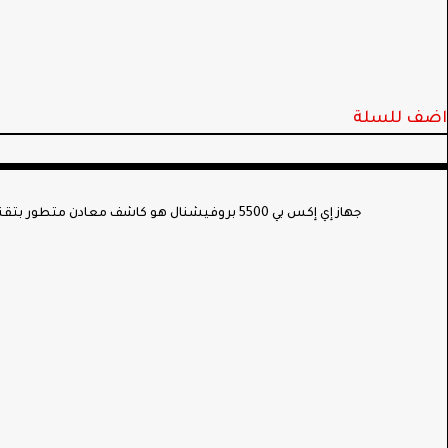
اضف للسلة
جهاز إي إكس بي 5500 بروفيشنال هو كاشف معادن متطور بتقنية الترددات المنخفضة جداً والتصوير الأرضي ثلاثي الأبعاد، يتيح اكتشاف المعادن المدفونة بعمق ودقة عالية، مع التكيف مع مختلف التضاريس.