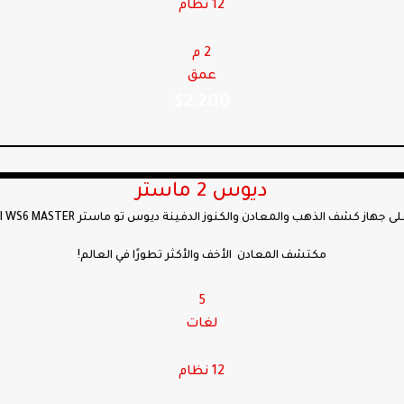
12 نظام
2 م
عمق
$
2,200
ديوس 2 ماستر
جهاز كشف الذهب والمعادن والكنوز الدفينة ديوس تو ماستر DEUS II WS6 MASTER –
مكتشف المعادن الأخف والأكثر تطورًا في العالم!
5
لغات
12 نظام