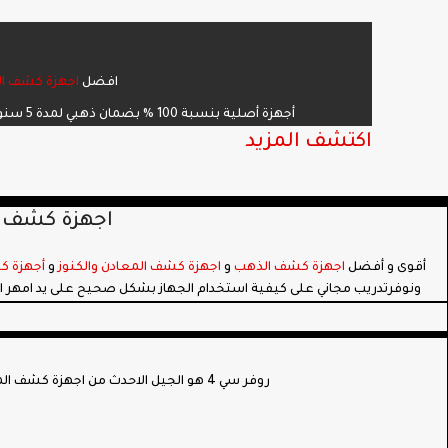
افضل
اجهزة كشف ال
أجهزة أصلية بنسبة 100 % بضمان ذهبي لمدة 5 سنوات وتدريب مجاني على افضل
اكتشف المزيد
اجهزة كشف ال
أقوى و أفضل
اجهزة كشف الذهب
و
اجهزة كشف المعادن والكنوز
و
أجهزة ك
ونوفرتدريب مجاني على كيفية استخدام الجهاز بشكل صحيح على يد امهر
روفر سي 4 هو الجيل الاحدث من اجهزة كشف المعادن واجهزة المسح الارضي الثلاثي الابعاد يضم تقنية محسنة من شركة OKM الالمانية العريقة لكشف المعادن والذهب والآثار