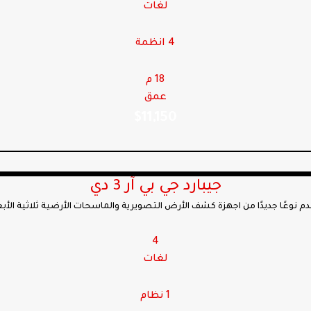
لغات
4 انظمة
18 م
عمق
$
11,150
جيبارد جي بي آر 3 دي
4
لغات
1 نظام