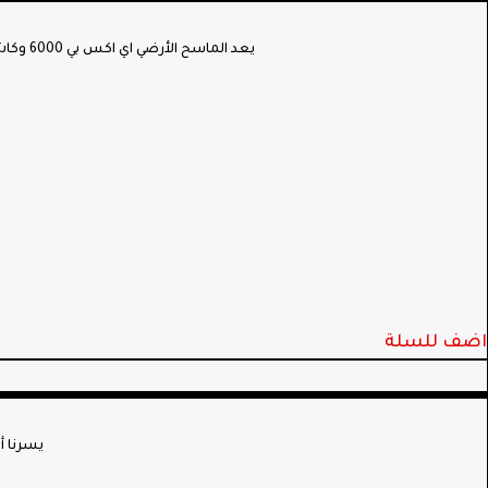
يعد الماسح الأرضي اي اكس بي 6000 وكاشف المعادن ثلاثي الأبعاد أحد أفضل أدوات الكشف في OKM للباحثين عن الكنوز وكاشفات المعادن وعلماء الآثار والمنقبين
اضف للسلة
يسرنا أ