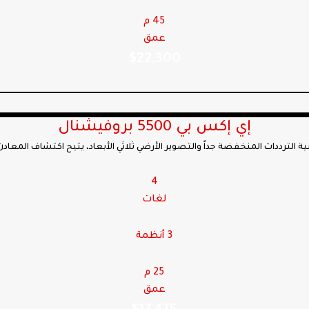
45 م
عمق
$
22,300
إي إكس بي 5500 بروفيشنال
4
لغات
3 أنظمة
25 م
عمق