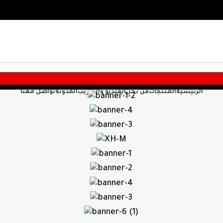
الرئيسية
المنتجات
من نحن
الفيديو والتدريب
المدونة
تواصل معنا
0947400076