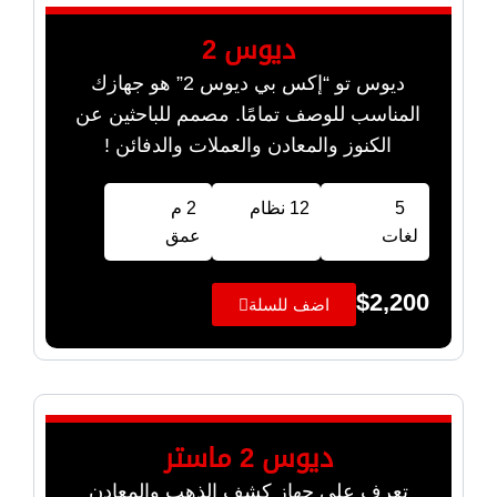
ديوس 2
ديوس تو “إكس بي ديوس 2” هو جهازك
المناسب للوصف تمامًا. مصمم للباحثين عن
الكنوز والمعادن والعملات والدفائن !
5
12 نظام
2 م
لغات
عمق
$
2,200
اضف للسلة
ديوس 2 ماستر
تعرف على جهاز كشف الذهب والمعادن