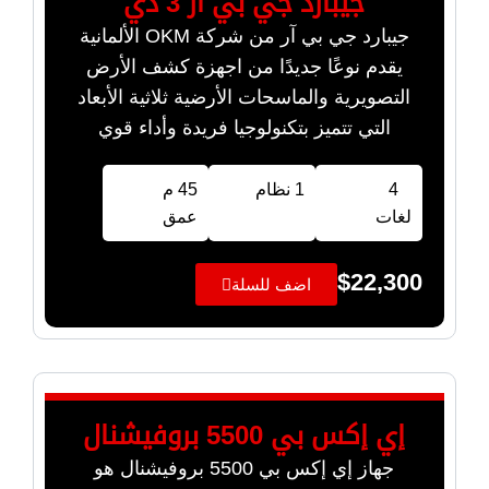
جيبارد جي بي آر 3 دي
جيبارد جي بي آر من شركة OKM الألمانية
يقدم نوعًا جديدًا من اجهزة كشف الأرض
التصويرية والماسحات الأرضية ثلاثية الأبعاد
التي تتميز بتكنولوجيا فريدة وأداء قوي
4
1 نظام
45 م
لغات
عمق
$
22,300
اضف للسلة
إي إكس بي 5500 بروفيشنال
جهاز إي إكس بي 5500 بروفيشنال هو