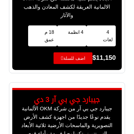
الالمانية العريقة لكشف المعادن والذهب
والآثار
4
4 انظمة
18 م
لغات
عمق
$
11,150
اضف للسلة
جيبارد جي بي آر 3 دي
جيبارد جي بي آر من شركة OKM الألمانية
يقدم نوعًا جديدًا من اجهزة كشف الأرض
التصويرية والماسحات الأرضية ثلاثية الأبعاد
التي تتميز بتكنولوجيا فريدة وأداء قوي