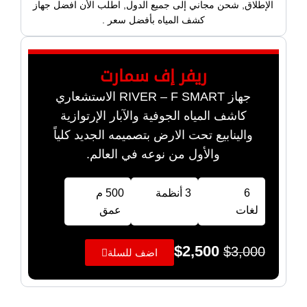
الإطلاق, شحن مجاني إلى جميع الدول, اطلب الأن افضل جهاز
كشف المياه بأفضل سعر .
ريفر إف سمارت
جهاز RIVER – F SMART الاستشعاري
كاشف المياه الجوفية والآبار الإرتوازية
والينابيع تحت الارض بتصميمه الجديد كلياً
والأول من نوعه في العالم.
6
3 أنظمة
500 م
لغات
عمق
$
2,500
$
3,000
اضف للسلة