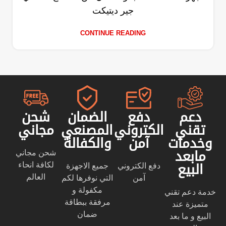
جير ديتيكت
CONTINUE READING
دعم
دفع
الضمان
شحن
تقني
الكتروني
المصنعي
مجاني
وخدمات
آمن
والكفالة
شحن مجاني
مابعد
لكافة انحاء
دفع الكتروني
جميع الاجهزة
البيع
العالم
آمن
التي نوفرها لكم
مكفولة و
خدمة دعم تقني
مرفقة ببطاقة
متميزة عند
ضمان
البيع و ما بعد