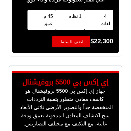
4
1 نظام
45 م
لغات
عمق
$
22,300
اضف للسلة
إي إكس بي 5500 بروفيشنال
جهاز إي إكس بي 5500 بروفيشنال هو
كاشف معادن متطور بتقنية الترددات
المنخفضة جداً والتصوير الأرضي ثلاثي الأبعاد،
يتيح اكتشاف المعادن المدفونة بعمق ودقة
عالية، مع التكيف مع مختلف التضاريس.