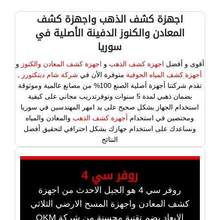
اجهزة كشف الذهب واجهزة كشف
المعادن والكنوز الدفينة الأصلية في
سوريا
أقوى و أفضل
اجهزة كشف الذهب
و
اجهزة كشف المعادن والكنوز
و
أجهزة كشف المياه الجوفية
متوفرة الأن في
شركة شام ديتكتورز
,
تقدم شركتنا أجهزة أصلية الصنع 100% من مصانع عالمية وموثوقة
بضمان ذهبي لمدة 5 سنوات ونوفرتدريب مجاني على كيفية
استخدام الجهاز بشكل صحيح على يد امهر المهندسين في سوريا
ومختصين في استخدام
أجهزة كشف الذهب
والمعادن والمياه
ونساعدك على استخدام جهازك بشكل احترافي لتحقيق أفضل
النتائج
روفر سي 4
روفر سي 4 هو الجيل الاحدث من اجهزة
كشف المعادن واجهزة المسح الارضي الثلاثي
الابعاد يضم تقنية محسنة من شركة OKM