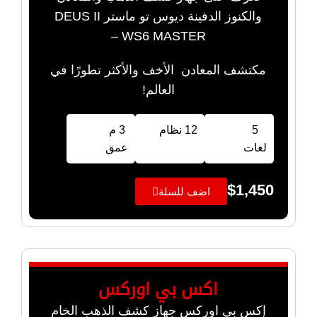
والكنوز الدفينة ديوس تو ماستر DEUS II
WS6 MASTER –
مكتشف المعادن الأخف والأكثر تطورًا في
العالم!
5
12 نظام
3 م
لغات
عمق
$
1,450
اضف للسلة
اكس بي اوركس
إكس بي اوركس جهاز كشف الذهب الخام