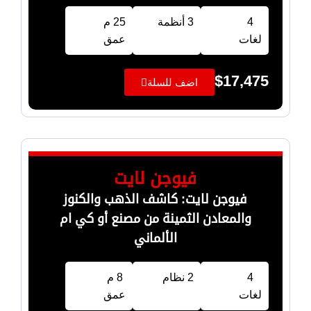
4
3 أنظمة
25 م
لغات
عمق
$
17,475
اضف للسلة
فيوجن لايت
فيوجن لايت: كاشف الذهب والكنوز
والمعادن الثمينة من مصنع أو كي ام
الألماني
4
2 نظام
8 م
لغات
عمق