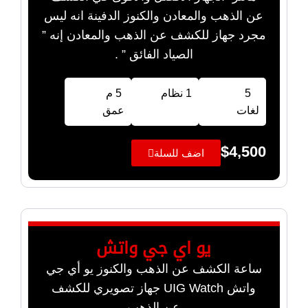
عن الذهب والمعادن والكنوز الدفينة انه ليس
مجرد جهاز للكشف عن الذهب والمعادن إنه ”
الصياد الفائق ” .
5
1 نظام
5 م
لغات
عمق
$
4,500
اضف للسلة
يو اي جي واتش
ساعة الكشف عن الذهب والكنوز يو أي جي
واتش UIG Watch جهاز تصويري للكشف
عن الذهب