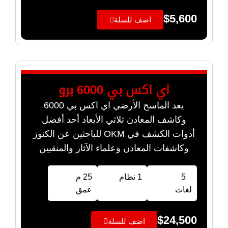
$
5,600
اضف للسلة
اي اكس بي 6000 برو
يعد الماسح الأرضي اي اكس بي 6000
وكاشف المعادن ثلاثي الأبعاد أحد أفضل
أدوات الكشف في OKM للباحثين عن الكنوز
وكاشفات المعادن وعلماء الآثار والمنقبين
5
1 نظام
25 م
لغات
عمق
$
24,500
اضف للسلة