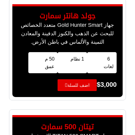
جولد هانتر سمارت
جهاز Gold Hunter Smart متعدد الخصائص
للبحث عن الذهب والكنوز الدفينة والمعادن
الثمينة والألماس في باطن الأرض.
6
1 نظام
50 م
لغات
عمق
$
3,000
اضف للسلة
تيتان 500 سمارت