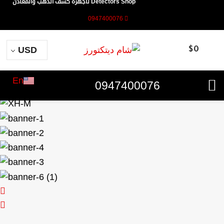
Detectors Shop لأجهزة كشف الذهب والمعادن
0947400076
USD
$
0
En
0947400076