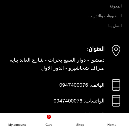
المدونة
الفيديوهات والتدريب
اتصل بنا
العنوان:
دمشق - دوار السبع بحرات - شارع العابد بناية
صراف شخاشيرو - الدور الاول
الهاتف: 0947400076
الواتساب: 0947400076
البريد الالكتروني:
0
info@sham-detectors.com
My account
Cart
Shop
Home