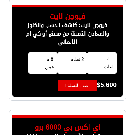
فيوجن لايت
فيوجن لايت: كاشف الذهب والكنوز
والمعادن الثمينة من مصنع أو كي ام
الألماني
4
2 نظام
8 م
لغات
عمق
$
5,600
اضف للسلة
اي اكس بي 6000 برو