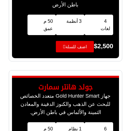
باطن الأرض
4
3 أنظمة
50 م
لغات
عمق
$
2,500
اضف للسلة
جولد هانتر سمارت
جهاز Gold Hunter Smart متعدد الخصائص
للبحث عن الذهب والكنوز الدفينة والمعادن
الثمينة والألماس في باطن الأرض.
6
1 نظام
50 م