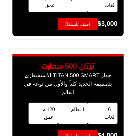
لغات
عمق
$
3,000
اضف للسلة
تيتان 500 سمارت
جهاز TITAN 500 SMART الاستشعاري
بتصميمه الجديد كلياً والأول من نوعه في
العالم
6
1 نظام
120 م
لغات
عمق
$
4,000
اضف للسلة