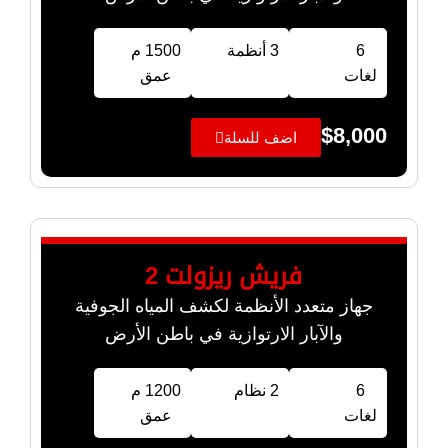
6
3 أنظمة
1500 م
لغات
عمق
$
8,000
اضف للسلة
فريش ريزولت 2
جهاز متعدد الأنظمة لكشف المياه الجوفية
والآبار الارتوازية في باطن الأرض
6
2 نظام
1200 م
لغات
عمق