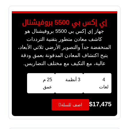
إي إكس بي 5500 بروفيشنال
جهاز إي إكس بي 5500 بروفيشنال هو
كاشف معادن متطور بتقنية الترددات
المنخفضة جداً والتصوير الأرضي ثلاثي الأبعاد،
يتيح اكتشاف المعادن المدفونة بعمق ودقة
عالية، مع التكيف مع مختلف التضاريس.
4
3 أنظمة
25 م
لغات
عمق
$
17,475
اضف للسلة