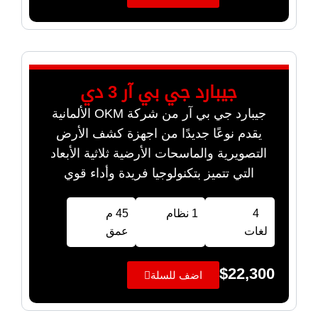
جيبارد جي بي آر 3 دي
جيبارد جي بي آر من شركة OKM الألمانية
يقدم نوعًا جديدًا من اجهزة كشف الأرض
التصويرية والماسحات الأرضية ثلاثية الأبعاد
التي تتميز بتكنولوجيا فريدة وأداء قوي
4
1 نظام
45 م
لغات
عمق
$
22,300
اضف للسلة