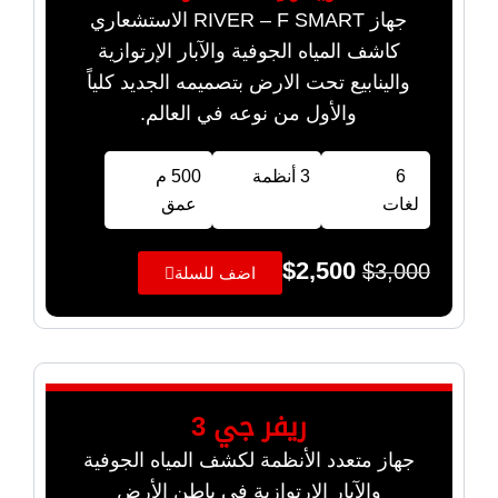
جهاز RIVER – F SMART الاستشعاري
كاشف المياه الجوفية والآبار الإرتوازية
والينابيع تحت الارض بتصميمه الجديد كلياً
والأول من نوعه في العالم.
6
3 أنظمة
500 م
لغات
عمق
$
2,500
$
3,000
اضف للسلة
ريفر جي 3
جهاز متعدد الأنظمة لكشف المياه الجوفية
والآبار الارتوازية في باطن الأرض