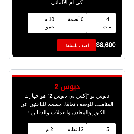
كي ام الألماني
4
6 أنظمة
18 م
لغات
عمق
$
8,600
اضف للسلة
ديوس 2
ديوس تو “إكس بي ديوس 2” هو جهازك
المناسب للوصف تمامًا. مصمم للباحثين عن
الكنوز والمعادن والعملات والدفائن !
5
12 نظام
2 م