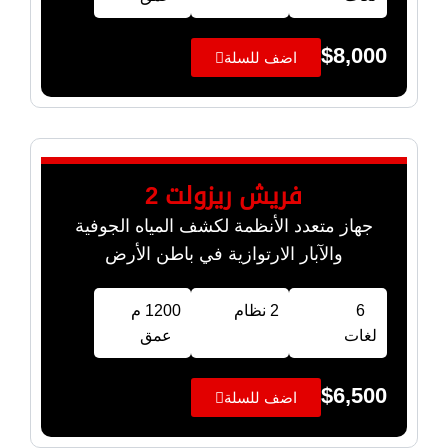
$
8,000
اضف للسلة
فريش ريزولت 2
جهاز متعدد الأنظمة لكشف المياه الجوفية
والآبار الارتوازية في باطن الأرض
6
2 نظام
1200 م
لغات
عمق
$
6,500
اضف للسلة