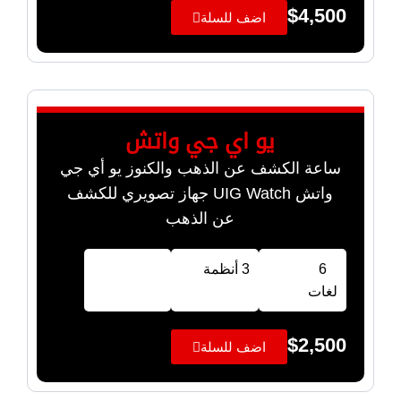
$
4,500
اضف للسلة
يو اي جي واتش
ساعة الكشف عن الذهب والكنوز يو أي جي
واتش UIG Watch جهاز تصويري للكشف
عن الذهب
6
3 أنظمة
لغات
$
2,500
اضف للسلة