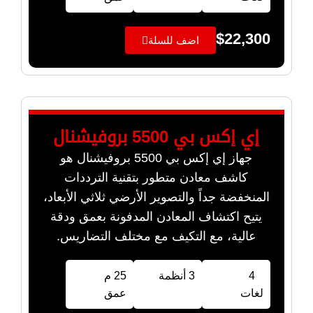
$
22,300
اضف للسلة
إي إكس بي 5500 بروفيشنال
جهاز إي إكس بي 5500 بروفيشنال هو
كاشف معادن متطور بتقنية الترددات
المنخفضة جداً والتصوير الأرضي ثلاثي الأبعاد،
يتيح اكتشاف المعادن المدفونة بعمق ودقة
عالية، مع التكيف مع مختلف التضاريس.
4
3 أنظمة
25 م
لغات
عمق