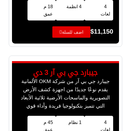
4
4 انظمة
18 م
لغات
عمق
$
11,150
اضف للسلة
جيبارد جي بي آر 3 دي
جيبارد جي بي آر من شركة OKM الألمانية
يقدم نوعًا جديدًا من اجهزة كشف الأرض
التصويرية والماسحات الأرضية ثلاثية الأبعاد
التي تتميز بتكنولوجيا فريدة وأداء قوي
4
1 نظام
45 م
لغات
عمق