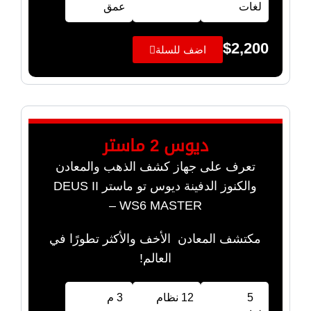
لغات
عمق
$
2,200
اضف للسلة
ديوس 2 ماستر
تعرف على جهاز كشف الذهب والمعادن
والكنوز الدفينة ديوس تو ماستر DEUS II
WS6 MASTER –
مكتشف المعادن الأخف والأكثر تطورًا في
العالم!
5
12 نظام
3 م