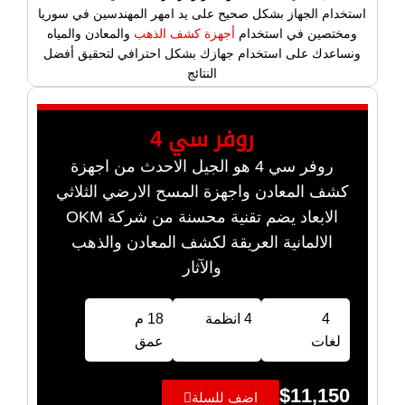
استخدام الجهاز بشكل صحيح على يد امهر المهندسين في سوريا
ومختصين في استخدام
أجهزة كشف الذهب
والمعادن والمياه
ونساعدك على استخدام جهازك بشكل احترافي لتحقيق أفضل
النتائج
روفر سي 4
روفر سي 4 هو الجيل الاحدث من اجهزة
كشف المعادن واجهزة المسح الارضي الثلاثي
الابعاد يضم تقنية محسنة من شركة OKM
الالمانية العريقة لكشف المعادن والذهب
والآثار
4
4 انظمة
18 م
لغات
عمق
$
11,150
اضف للسلة