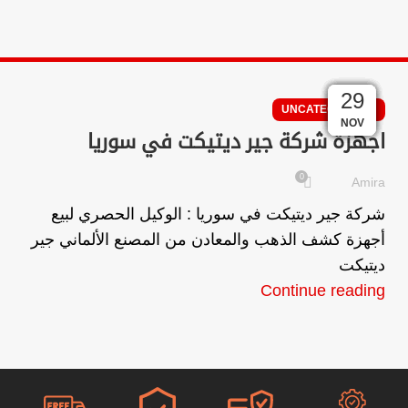
20
15
09
09
08
08
06
01
30
29
D
UNCATEGORIZED
AUG
DEC
DEC
DEC
DEC
DEC
DEC
NOV
NOV
JUL
كي
اجهزة شركة جير ديتيكت في سوريا
جي
0
Amira
ira
شركة جير ديتيكت في سوريا : الوكيل الحصري لبيع
أجهزة كشف الذهب والمعادن من المصنع الألماني جير
ng
ديتيكت
Continue reading