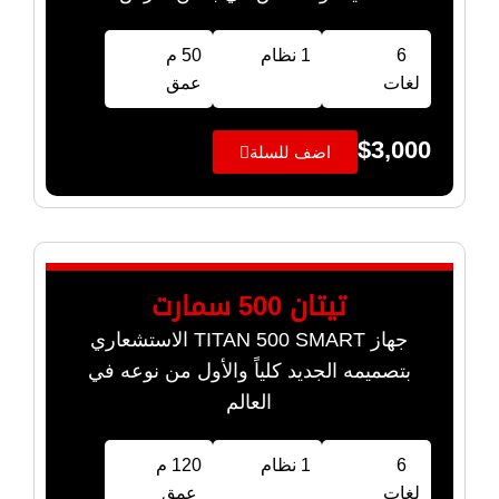
6
1 نظام
50 م
لغات
عمق
$
3,000
اضف للسلة
تيتان 500 سمارت
جهاز TITAN 500 SMART الاستشعاري
بتصميمه الجديد كلياً والأول من نوعه في
العالم
6
1 نظام
120 م
لغات
عمق