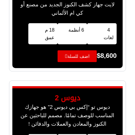
لايت جهاز كشف الكنوز الجديد من مصنع أو
كي ام الألماني
4
6 أنظمة
18 م
لغات
عمق
$
8,600
اضف للسلة
ديوس 2
ديوس تو “إكس بي ديوس 2” هو جهازك
المناسب للوصف تمامًا. مصمم للباحثين عن
الكنوز والمعادن والعملات والدفائن !