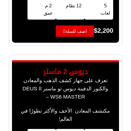
5
12 نظام
2 م
لغات
عمق
$
2,200
اضف للسلة
ديوس 2 ماستر
تعرف على جهاز كشف الذهب والمعادن
والكنوز الدفينة ديوس تو ماستر DEUS II
WS6 MASTER –
مكتشف المعادن الأخف والأكثر تطورًا في
العالم!