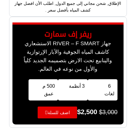
الإطلاق, شحن مجاني إلى جميع الدول, اطلب الأن افضل جهاز
كشف المياه بأفضل سعر .
ريفر إف سمارت
جهاز RIVER – F SMART الاستشعاري
كاشف المياه الجوفية والآبار الإرتوازية
والينابيع تحت الارض بتصميمه الجديد كلياً
والأول من نوعه في العالم.
6
3 أنظمة
500 م
لغات
عمق
$
2,500
$
3,000
اضف للسلة