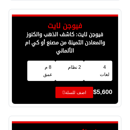
فيوجن لايت
فيوجن لايت: كاشف الذهب والكنوز
والمعادن الثمينة من مصنع أو كي ام
الألماني
4
2 نظام
8 م
لغات
عمق
$
5,600
اضف للسلة