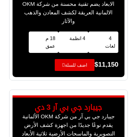
الابعاد يضم تقنية محسنة من شركة OKM
الالمانية العريقة لكشف المعادن والذهب
والآثار
4
4 انظمة
18 م
لغات
عمق
$
11,150
اضف للسلة
جيبارد جي بي آر 3 دي
جيبارد جي بي آر من شركة OKM الألمانية
يقدم نوعًا جديدًا من اجهزة كشف الأرض
التصويرية والماسحات الأرضية ثلاثية الأبعاد