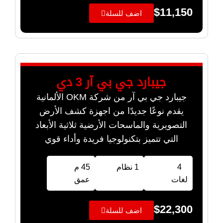
$
11,150
اضف للسلة
جيبارد جي بي آر 3 دي
جيبارد جي بي آر من شركة OKM الألمانية
يقدم نوعًا جديدًا من اجهزة كشف الأرض
التصويرية والماسحات الأرضية ثلاثية الأبعاد
التي تتميز بتكنولوجيا فريدة وأداء قوي
4
1 نظام
45 م
لغات
عمق
$
22,300
اضف للسلة