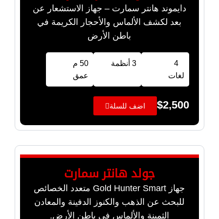
دايموند هانتر سمارت – جهاز الاستشعار عن
بعد لكشف الألماس والأحجار الكريمة في
باطن الأرض
4
3 أنظمة
50 م
لغات
عمق
$
2,500
اضف للسلة
جولد هانتر سمارت
جهاز Gold Hunter Smart متعدد الخصائص
للبحث عن الذهب والكنوز الدفينة والمعادن
الثمينة والألماس في باطن الأرض.