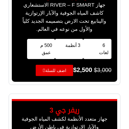
جهاز RIVER – F SMART الاستشعاري
كاشف المياه الجوفية والآبار الإرتوازية
والينابيع تحت الارض بتصميمه الجديد كلياً
والأول من نوعه في العالم.
6
3 أنظمة
500 م
لغات
عمق
$
2,500
$
3,000
اضف للسلة
ريفر جي 3
جهاز متعدد الأنظمة لكشف المياه الجوفية
والآبار الارتوازية في باطن الأرض