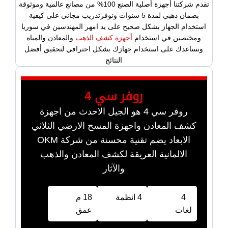
تقدم شركتنا أجهزة أصلية الصنع 100% من مصانع عالمية وموثوقة
بضمان ذهبي لمدة 5 سنوات ونوفرتدريب مجاني على كيفية
استخدام الجهاز بشكل صحيح على يد امهر المهندسين في سوريا
ومختصين في استخدام
أجهزة كشف الذهب
والمعادن والمياه
ونساعدك على استخدام جهازك بشكل احترافي لتحقيق أفضل
النتائج
روفر سي 4
روفر سي 4 هو الجيل الاحدث من اجهزة
كشف المعادن واجهزة المسح الارضي الثلاثي
الابعاد يضم تقنية محسنة من شركة OKM
الالمانية العريقة لكشف المعادن والذهب
والآثار
4
4 انظمة
18 م
لغات
عمق