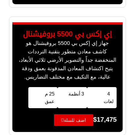
إي إكس بي 5500 بروفيشنال
جهاز إي إكس بي 5500 بروفيشنال هو
كاشف معادن متطور بتقنية الترددات
المنخفضة جداً والتصوير الأرضي ثلاثي الأبعاد،
يتيح اكتشاف المعادن المدفونة بعمق ودقة
عالية، مع التكيف مع مختلف التضاريس.
4
3 أنظمة
25 م
لغات
عمق
$
17,475
اضف للسلة