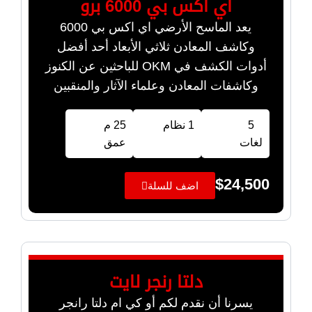
اي اكس بي 6000 برو
يعد الماسح الأرضي اي اكس بي 6000
وكاشف المعادن ثلاثي الأبعاد أحد أفضل
أدوات الكشف في OKM للباحثين عن الكنوز
وكاشفات المعادن وعلماء الآثار والمنقبين
5
1 نظام
25 م
لغات
عمق
$
24,500
اضف للسلة
دلتا رنجر لايت
يسرنا أن نقدم لكم أو كي ام دلتا رانجر