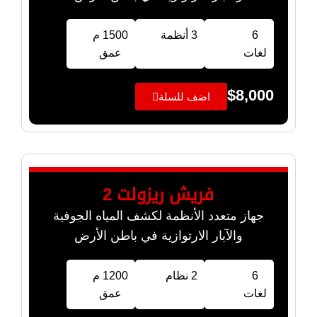
6
3 أنظمة
1500 م
لغات
عمق
$
8,000
اضف للسلة
فريش ريزولت 2
جهاز متعدد الأنظمة لكشف المياه الجوفية
والآبار الارتوازية في باطن الأرض
6
2 نظام
1200 م
لغات
عمق