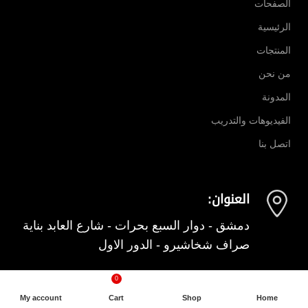
الصفحات
الرئيسية
المنتجات
من نحن
المدونة
الفيديوهات والتدريب
اتصل بنا
العنوان:
دمشق - دوار السبع بحرات - شارع العابد بناية
صراف شخاشيرو - الدور الاول
0
الهاتف: 0947400076
My account
Cart
Shop
Home