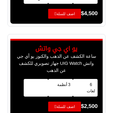
$
4,500
اضف للسلة
يو اي جي واتش
ساعة الكشف عن الذهب والكنوز يو أي جي
واتش UIG Watch جهاز تصويري للكشف
عن الذهب
6
3 أنظمة
لغات
$
2,500
اضف للسلة