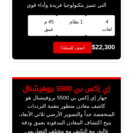
التي تتميز بتكنولوجيا فريدة وأداء قوي
4
1 نظام
45 م
لغات
عمق
$
22,300
اضف للسلة
إي إكس بي 5500 بروفيشنال
جهاز إي إكس بي 5500 بروفيشنال هو
كاشف معادن متطور بتقنية الترددات
المنخفضة جداً والتصوير الأرضي ثلاثي الأبعاد،
يتيح اكتشاف المعادن المدفونة بعمق ودقة
عالية، مع التكيف مع مختلف التضاريس.