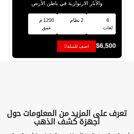
والآبار الارتوازية في باطن الأرض
6
2 نظام
1200 م
لغات
عمق
$
6,500
اضف للسلة
تعرف على المزيد من المعلومات حول
أجهزة كشف الذهب