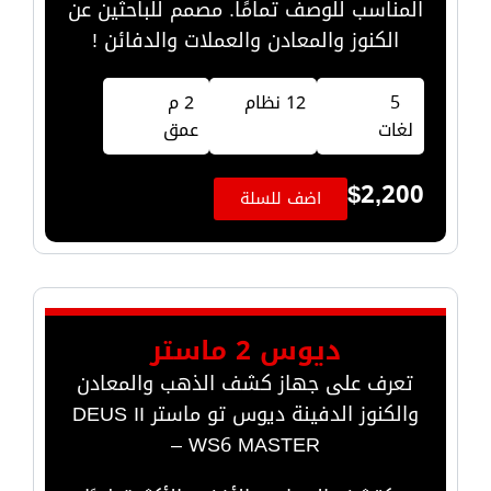
المناسب للوصف تمامًا. مصمم للباحثين عن
الكنوز والمعادن والعملات والدفائن !
5
12 نظام
2 م
لغات
عمق
$
2,200
اضف للسلة
ديوس 2 ماستر
تعرف على جهاز كشف الذهب والمعادن
والكنوز الدفينة ديوس تو ماستر DEUS II
WS6 MASTER –