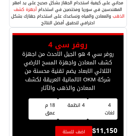
مجاني على كيفية استخدام الجهاز بشكل صحيح على يد امهر
المهندسين في سوريا ومختصين في استخدام
أجهزة كشف
الذهب
والمعادن والمياه ونساعدك على استخدام جهازك بشكل
احترافي لتحقيق أفضل النتائج
روفر سي 4
روفر سي 4 هو الجيل الاحدث من اجهزة
كشف المعادن واجهزة المسح الارضي
الثلاثي الابعاد يضم تقنية محسنة من
شركة OKM الالمانية العريقة لكشف
المعادن والذهب والآثار
4
4 انظمة
18 م
لغات
عمق
$
11,150
اضف للسلة