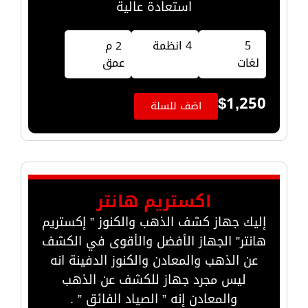
استعادة عالية
5
4 انظمة
2 م
لغات
عمق
$
1,250
اضف للسلة
اكستريم هانتر
إليك جهاز كشف الذهب والكنوز ” إكستريم
هانتر” الجهاز الأفضل والأقوى في الكشف
عن الذهب والمعادن والكنوز الدفينة انه
ليس مجرد جهاز للكشف عن الذهب
والمعادن إنه ” الصياد الفائق ” .