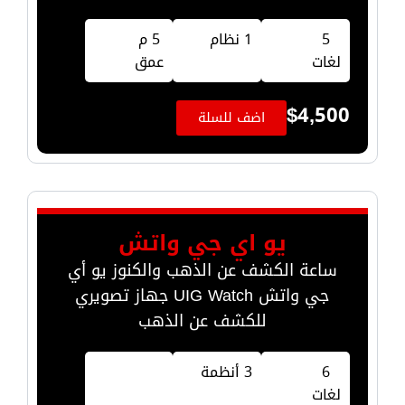
5
1 نظام
5 م
لغات
عمق
$
4,500
اضف للسلة
يو اي جي واتش
ساعة الكشف عن الذهب والكنوز يو أي
جي واتش UIG Watch جهاز تصويري
للكشف عن الذهب
6
3 أنظمة
لغات