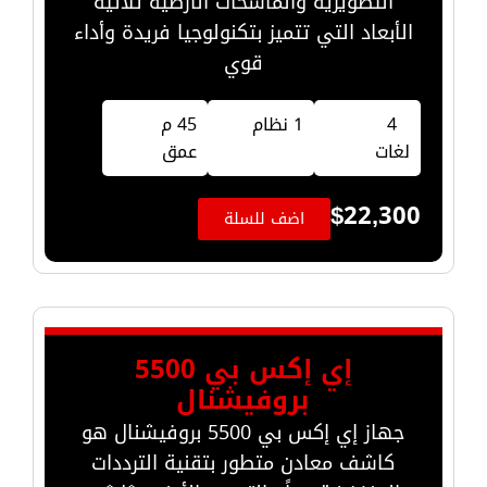
التصويرية والماسحات الأرضية ثلاثية
الأبعاد التي تتميز بتكنولوجيا فريدة وأداء
قوي
4
1 نظام
45 م
لغات
عمق
$
22,300
اضف للسلة
إي إكس بي 5500
بروفيشنال
جهاز إي إكس بي 5500 بروفيشنال هو
كاشف معادن متطور بتقنية الترددات