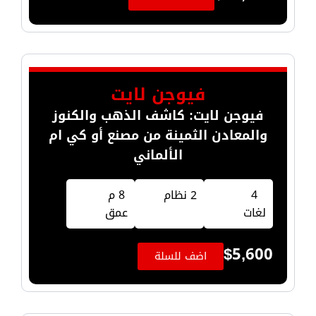
فيوجن لايت
فيوجن لايت: كاشف الذهب والكنوز
والمعادن الثمينة من مصنع أو كي ام
الألماني
4
2 نظام
8 م
لغات
عمق
$
5,600
اضف للسلة