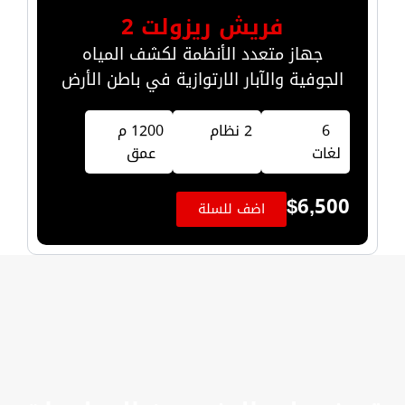
فريش ريزولت 2
جهاز متعدد الأنظمة لكشف المياه
الجوفية والآبار الارتوازية في باطن الأرض
6
2 نظام
1200 م
لغات
عمق
$
6,500
اضف للسلة