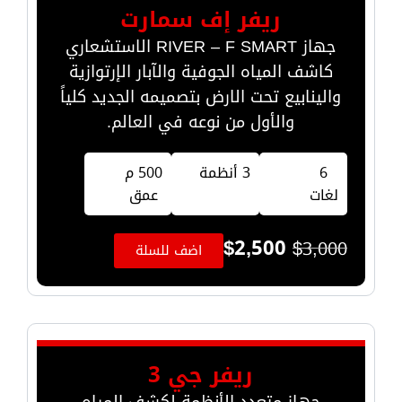
ريفر إف سمارت
جهاز RIVER – F SMART الاستشعاري
كاشف المياه الجوفية والآبار الإرتوازية
والينابيع تحت الارض بتصميمه الجديد كلياً
والأول من نوعه في العالم.
6
3 أنظمة
500 م
لغات
عمق
$
2,500
$
3,000
اضف للسلة
ريفر جي 3