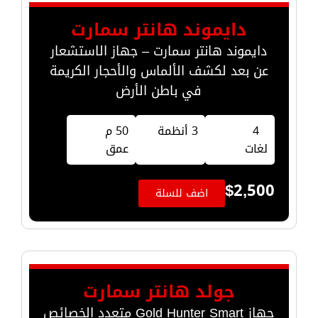
دايموند هانتر سمارت
دايموند هانتر سمارت – جهاز الاستشعار
عن بعد لكشف الألماس والأحجار الكريمة
في باطن الأرض
4
3 أنظمة
50 م
لغات
عمق
$
2,500
اضف للسلة
جولد هانتر سمارت
جهاز Gold Hunter Smart متعدد الخصائص