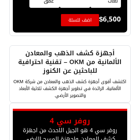
لغات
عمق
$
6,500
اضف للسلة
أجهزة كشف الذهب والمعادن
الألمانية من OKM – تقنية احترافية
للباحثين عن الكنوز
اكتشف أقوى أجهزة كشف الذهب والمعادن من شركة OKM
الألمانية، الرائدة في تطوير أجهزة الكشف ثلاثية الأبعاد
والتصوير الأرضي.
روفر سي 4
روفر سي 4 هو الجيل الاحدث من اجهزة
كشف المعادن واجهزة المسح الارضي