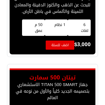
للبحث عن الذهب والكنوز الدفينة والمعادن
الثمينة والألماس في باطن الأرض.
6
1 نظام
50 م
لغات
عمق
$
3,000
اضف للسلة
تيتان 500 سمارت
جهاز TITAN 500 SMART الاستشعاري
بتصميمه الجديد كلياً والأول من نوعه في
العالم