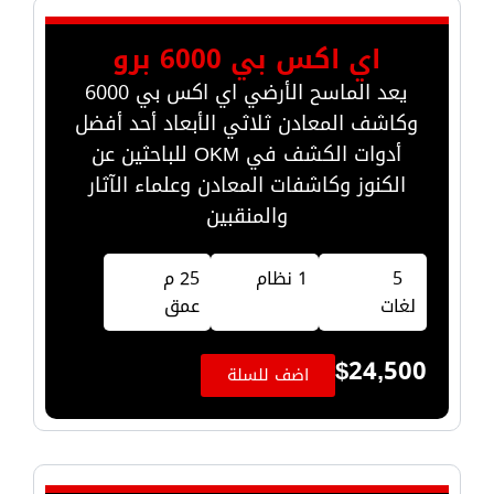
اي اكس بي 6000 برو
يعد الماسح الأرضي اي اكس بي 6000
وكاشف المعادن ثلاثي الأبعاد أحد أفضل
أدوات الكشف في OKM للباحثين عن
الكنوز وكاشفات المعادن وعلماء الآثار
والمنقبين
5
1 نظام
25 م
لغات
عمق
$
24,500
اضف للسلة