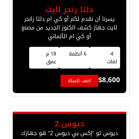
دلتا رنجر لايت
يسرنا أن نقدم لكم أو كي ام دلتا رانجر
لايت جهاز كشف الكنوز الجديد من مصنع
أو كي ام الألماني
4
6 أنظمة
18 م
لغات
عمق
$
8,600
اضف للسلة
ديوس 2
ديوس تو “إكس بي ديوس 2” هو جهازك