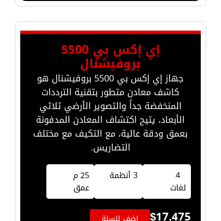
إي إكس بي 5500
بروفيشنال
جهاز إي إكس بي 5500 بروفيشنال هو
كاشف معادن متطور بتقنية الترددات
المنخفضة جداً والتصوير الأرضي ثلاثي
الأبعاد، يتيح اكتشاف المعادن المدفونة
بعمق ودقة عالية، مع التكيف مع مختلف
التضاريس.
4
3 أنظمة
25 م
لغات
عمق
$
17,475
اضف للسلة