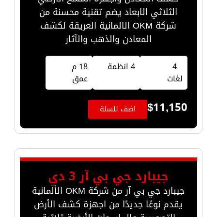
الثلاثي الابعاد يضم تقنية محسنة من
شركة OKM الالمانية العريقة لكشف
المعادن والذهب والآثار
4
4 انظمة
18 م
لغات
عمق
$
11,150
اضف للسلة
جيبارد جي بي آر 3 دي
جيبارد جي بي آر من شركة OKM الألمانية
يقدم نوعًا جديدًا من اجهزة كشف الأرض