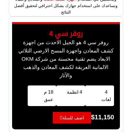
ونساعدك على استخدام جهازك بشكل احترافي لتحقيق أفضل
النتائج
روفر سي 4
روفر سي 4 هو الجيل الاحدث من اجهزة
كشف المعادن واجهزة المسح الارضي الثلاثي
الابعاد يضم تقنية محسنة من شركة OKM
الالمانية العريقة لكشف المعادن والذهب
والآثار
4
4 انظمة
18 م
لغات
عمق
$
11,150
اضف للسلة