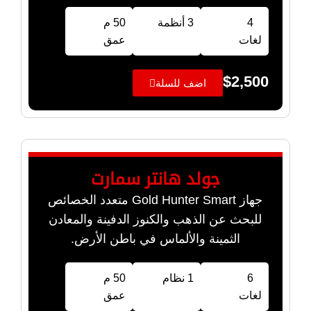
4
3 أنظمة
50 م
لغات
عمق
$
2,500
اضف للسلة
جولد هانتر سمارت
جهاز Gold Hunter Smart متعدد الخصائص
للبحث عن الذهب والكنوز الدفينة والمعادن
الثمينة والألماس في باطن الأرض.
6
1 نظام
50 م
لغات
عمق