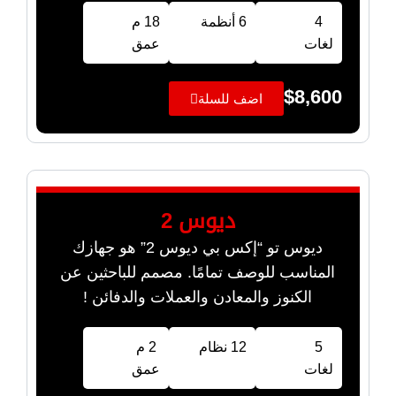
4
6 أنظمة
18 م
لغات
عمق
$
8,600
اضف للسلة
ديوس 2
ديوس تو “إكس بي ديوس 2” هو جهازك
المناسب للوصف تمامًا. مصمم للباحثين عن
الكنوز والمعادن والعملات والدفائن !
5
12 نظام
2 م
لغات
عمق