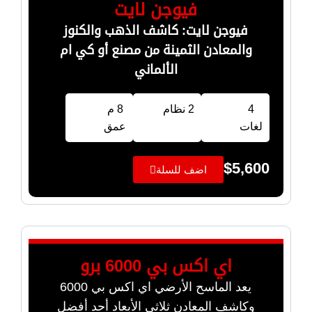
فيوجن لايت
فيوجن لايت: كاشف الذهب والكنوز
والمعادن الثمينة من مصنع أو كي ام
الألماني
4
2 نظام
8 م
لغات
عمق
$
5,600
اضف للسلة
اي اكس بي 6000 برو
يعد الماسح الأرضي اي اكس بي 6000
وكاشف المعادن ثلاثي الأبعاد أحد أفضل