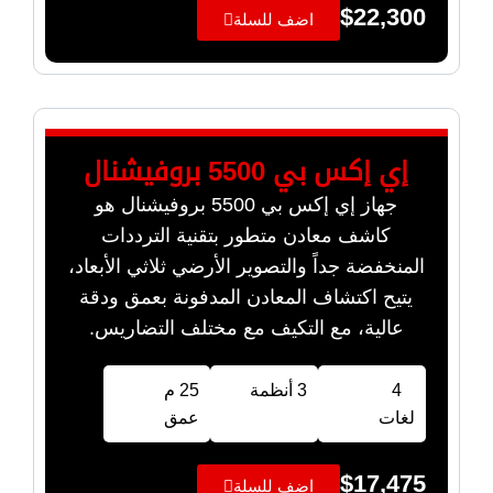
$
22,300
اضف للسلة
إي إكس بي 5500 بروفيشنال
جهاز إي إكس بي 5500 بروفيشنال هو
كاشف معادن متطور بتقنية الترددات
المنخفضة جداً والتصوير الأرضي ثلاثي الأبعاد،
يتيح اكتشاف المعادن المدفونة بعمق ودقة
عالية، مع التكيف مع مختلف التضاريس.
4
3 أنظمة
25 م
لغات
عمق
$
17,475
اضف للسلة