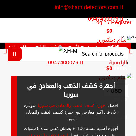
info@sham-detectors.com
0947400076
Login / Register
$
0
items
0
$
الفئات
Detectors Shop لأجهزة كشف الذهب والمعادن
0947400076
الرئيسية
$
0
items
0
المنتجات
أجهزة كشف الذهب والمعادن في
USD
سوريا
من نحن
افضل
اجهزة كشف الذهب والمعادن في سوريا
متوفرة
الأن في اكبر معارض بيع اجهزة كشف الذهب والمعادن
الفيديو والتدريب
بسوريا
أجهزة أصلية بنسبة 100 % بضمان ذهبي لمدة 5 سنوات
وتدريب مجاني على افضل
اجهزة كشف الذهب في
المدونة