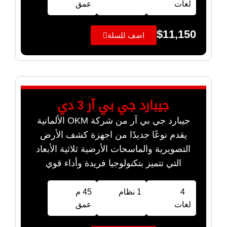
لغات
عمق
$
11,150
اضف للسلة
جيبارد جي بي آر 3 دي
جيبارد جي بي آر من شركة OKM الألمانية
يقدم نوعًا جديدًا من اجهزة كشف الأرض
التصويرية والماسحات الأرضية ثلاثية الأبعاد
التي تتميز بتكنولوجيا فريدة وأداء قوي
4
1 نظام
45 م
لغات
عمق