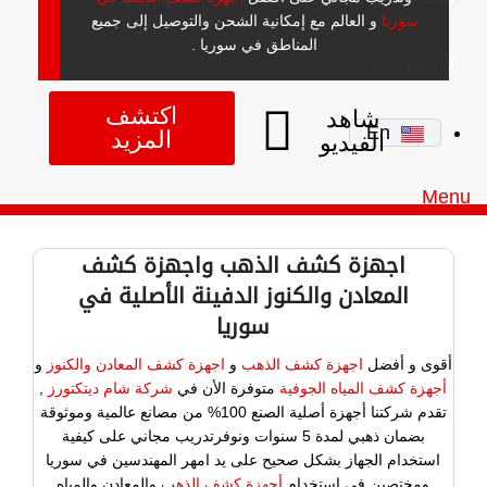
سوريا
و العالم مع إمكانية الشحن والتوصيل إلى جميع
المناطق في سوريا .
تواصل معنا
اكتشف
شاهد
En
المزيد
الفيديو
Menu
0947400076
اجهزة كشف الذهب واجهزة كشف
En
المعادن والكنوز الدفينة الأصلية في
سوريا
أقوى و أفضل
اجهزة كشف الذهب
و
اجهزة كشف المعادن والكنوز
و
أجهزة كشف المياه الجوفية
متوفرة الأن في
شركة شام ديتكتورز
,
تقدم شركتنا أجهزة أصلية الصنع 100% من مصانع عالمية وموثوقة
بضمان ذهبي لمدة 5 سنوات ونوفرتدريب مجاني على كيفية
استخدام الجهاز بشكل صحيح على يد امهر المهندسين في سوريا
ومختصين في استخدام
أجهزة كشف الذهب
والمعادن والمياه