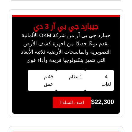
جيبارد جي بي آر 3 دي
جيبارد جي بي آر من شركة OKM الألمانية
يقدم نوعًا جديدًا من اجهزة كشف الأرض
التصويرية والماسحات الأرضية ثلاثية الأبعاد
التي تتميز بتكنولوجيا فريدة وأداء قوي
4
1 نظام
45 م
لغات
عمق
$
22,300
اضف للسلة