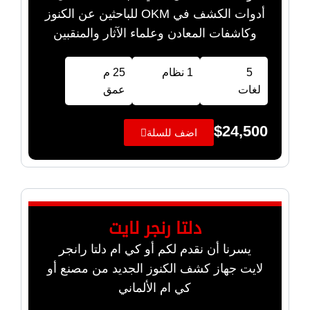
أدوات الكشف في OKM للباحثين عن الكنوز
وكاشفات المعادن وعلماء الآثار والمنقبين
5
1 نظام
25 م
لغات
عمق
$
24,500
اضف للسلة
دلتا رنجر لايت
يسرنا أن نقدم لكم أو كي ام دلتا رانجر
لايت جهاز كشف الكنوز الجديد من مصنع أو
كي ام الألماني