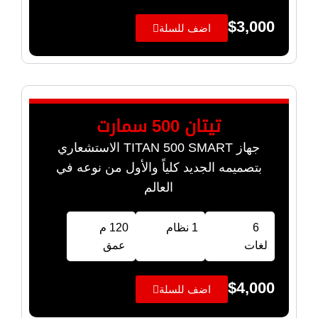
$
3,000
اضف للسلة
تيتان 500 سمارت
جهاز TITAN 500 SMART الاستشعاري
بتصميمه الجديد كلياً والأول من نوعه في
العالم
6
1 نظام
120 م
لغات
عمق
$
4,000
اضف للسلة