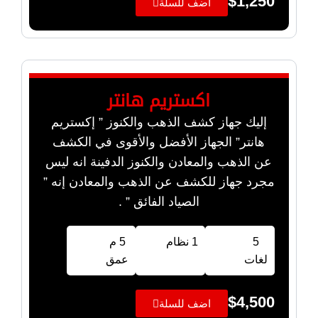
$
1,250
اضف للسلة
اكستريم هانتر
إليك جهاز كشف الذهب والكنوز ” إكستريم
هانتر” الجهاز الأفضل والأقوى في الكشف
عن الذهب والمعادن والكنوز الدفينة انه ليس
مجرد جهاز للكشف عن الذهب والمعادن إنه ”
الصياد الفائق ” .
5
1 نظام
5 م
لغات
عمق
$
4,500
اضف للسلة