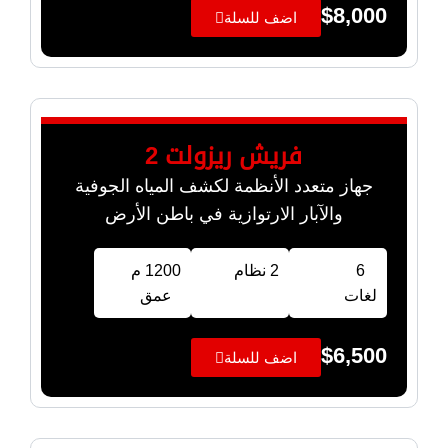
$
8,000
اضف للسلة
فريش ريزولت 2
جهاز متعدد الأنظمة لكشف المياه الجوفية
والآبار الارتوازية في باطن الأرض
6
2 نظام
1200 م
لغات
عمق
$
6,500
اضف للسلة