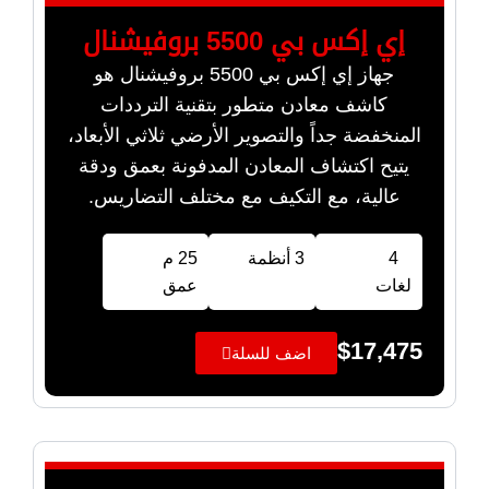
إي إكس بي 5500 بروفيشنال
جهاز إي إكس بي 5500 بروفيشنال هو
كاشف معادن متطور بتقنية الترددات
المنخفضة جداً والتصوير الأرضي ثلاثي الأبعاد،
يتيح اكتشاف المعادن المدفونة بعمق ودقة
عالية، مع التكيف مع مختلف التضاريس.
4
3 أنظمة
25 م
لغات
عمق
$
17,475
اضف للسلة