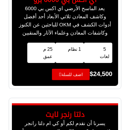
يعد الماسح الأرضي اي اكس بي 6000
وكاشف المعادن ثلاثي الأبعاد أحد أفضل
أدوات الكشف في OKM للباحثين عن الكنوز
وكاشفات المعادن وعلماء الآثار والمنقبين
5
1 نظام
25 م
لغات
عمق
$
24,500
اضف للسلة
دلتا رنجر لايت
يسرنا أن نقدم لكم أو كي ام دلتا رانجر