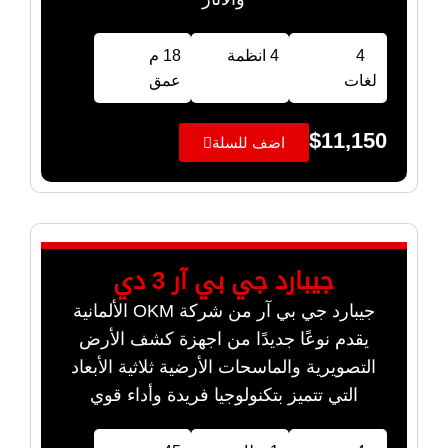
4
4 انظمة
18 م
لغات
عمق
$
11,150
اضف للسلة
جيبارد جي بي آر 3 دي
جيبارد جي بي آر من شركة OKM الألمانية
يقدم نوعًا جديدًا من اجهزة كشف الأرض
التصويرية والماسحات الأرضية ثلاثية الأبعاد
التي تتميز بتكنولوجيا فريدة وأداء قوي