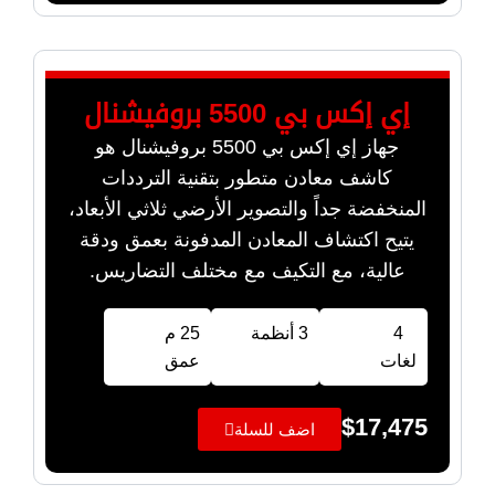
إي إكس بي 5500 بروفيشنال
جهاز إي إكس بي 5500 بروفيشنال هو
كاشف معادن متطور بتقنية الترددات
المنخفضة جداً والتصوير الأرضي ثلاثي الأبعاد،
يتيح اكتشاف المعادن المدفونة بعمق ودقة
عالية، مع التكيف مع مختلف التضاريس.
4
3 أنظمة
25 م
لغات
عمق
$
17,475
اضف للسلة