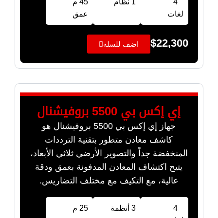
4
1 نظام
45 م
لغات
عمق
$
22,300
اضف للسلة
إي إكس بي 5500 بروفيشنال
جهاز إي إكس بي 5500 بروفيشنال هو
كاشف معادن متطور بتقنية الترددات
المنخفضة جداً والتصوير الأرضي ثلاثي الأبعاد،
يتيح اكتشاف المعادن المدفونة بعمق ودقة
عالية، مع التكيف مع مختلف التضاريس.
4
3 أنظمة
25 م