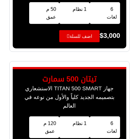
6
1 نظام
50 م
لغات
عمق
$
3,000
اضف للسلة
تيتان 500 سمارت
جهاز TITAN 500 SMART الاستشعاري
بتصميمه الجديد كلياً والأول من نوعه في
العالم
6
1 نظام
120 م
لغات
عمق