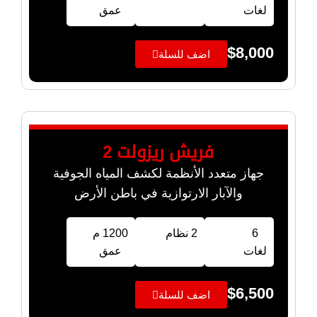
لغات
عمق
$
8,000
اضف للسلة
فريش ريزولت 2
جهاز متعدد الأنظمة لكشف المياه الجوفية
والآبار الارتوازية في باطن الأرض
6
2 نظام
1200 م
لغات
عمق
$
6,500
اضف للسلة