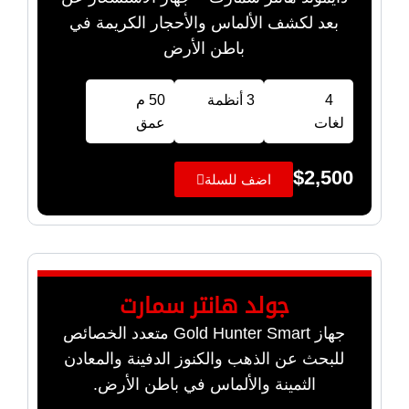
بعد لكشف الألماس والأحجار الكريمة في
باطن الأرض
4
3 أنظمة
50 م
لغات
عمق
$
2,500
اضف للسلة
جولد هانتر سمارت
جهاز Gold Hunter Smart متعدد الخصائص
للبحث عن الذهب والكنوز الدفينة والمعادن
الثمينة والألماس في باطن الأرض.