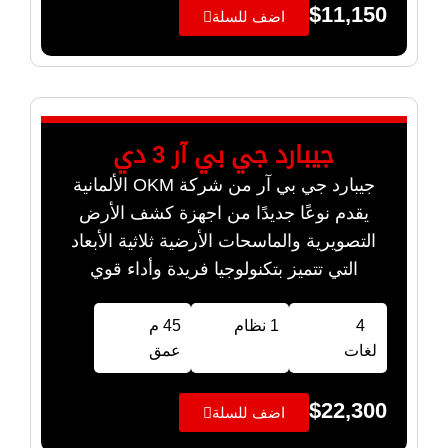
$
11,150
اضف للسلة
جيبارد جي بي آر 3 دي
جيبارد جي بي آر من شركة OKM الألمانية
يقدم نوعًا جديدًا من اجهزة كشف الأرض
التصويرية والماسحات الأرضية ثلاثية الأبعاد
التي تتميز بتكنولوجيا فريدة وأداء قوي
4
1 نظام
45 م
لغات
عمق
$
22,300
اضف للسلة