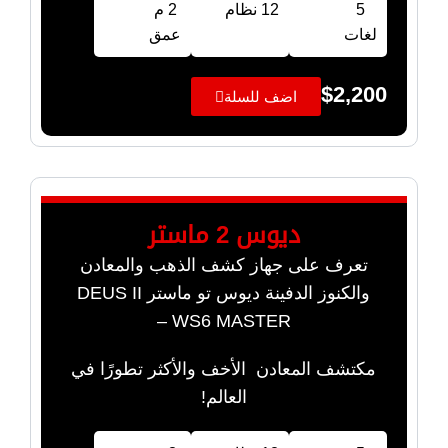
5
12 نظام
2 م
لغات
عمق
$
2,200
اضف للسلة
ديوس 2 ماستر
تعرف على جهاز كشف الذهب والمعادن
والكنوز الدفينة ديوس تو ماستر DEUS II
WS6 MASTER –
مكتشف المعادن الأخف والأكثر تطورًا في
العالم!