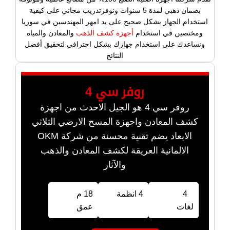
بضمان ذهبي لمدة 5 سنوات ونوفرتدريب مجاني على كيفية
استخدام الجهاز بشكل صحيح على يد امهر المهندسين في سوريا
ومختصين في استخدام
أجهزة كشف الذهب
والمعادن والمياه
ونساعدك على استخدام جهازك بشكل احترافي لتحقيق أفضل
النتائج
روفر سي 4
روفر سي 4 هو الجيل الاحدث من اجهزة
كشف المعادن واجهزة المسح الارضي الثلاثي
الابعاد يضم تقنية محسنة من شركة OKM
الالمانية العريقة لكشف المعادن والذهب
والآثار
4
4 انظمة
18 م
لغات
عمق