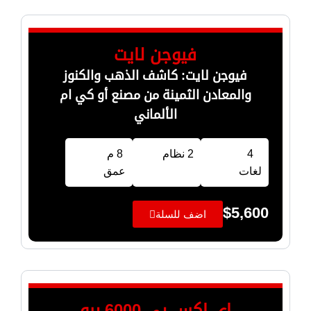
فيوجن لايت
فيوجن لايت: كاشف الذهب والكنوز
والمعادن الثمينة من مصنع أو كي ام
الألماني
4
2 نظام
8 م
لغات
عمق
$
5,600
اضف للسلة
اي اكس بي 6000 برو