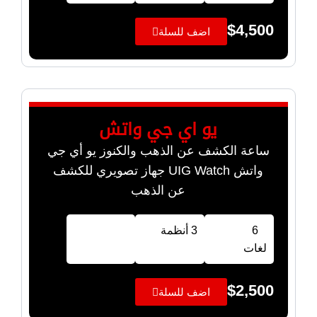
$
4,500
اضف للسلة
يو اي جي واتش
ساعة الكشف عن الذهب والكنوز يو أي جي
واتش UIG Watch جهاز تصويري للكشف
عن الذهب
6
3 أنظمة
لغات
$
2,500
اضف للسلة