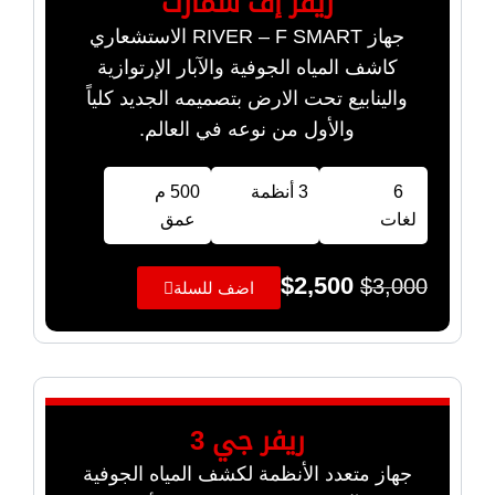
ريفر إف سمارت
جهاز RIVER – F SMART الاستشعاري
كاشف المياه الجوفية والآبار الإرتوازية
والينابيع تحت الارض بتصميمه الجديد كلياً
والأول من نوعه في العالم.
6
3 أنظمة
500 م
لغات
عمق
$
2,500
$
3,000
اضف للسلة
ريفر جي 3
جهاز متعدد الأنظمة لكشف المياه الجوفية