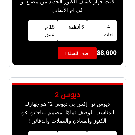
لايت جهاز كشف الكنوز الجديد من مصنع أو
كي ام الألماني
4
6 أنظمة
18 م
لغات
عمق
$
8,600
اضف للسلة
ديوس 2
ديوس تو “إكس بي ديوس 2” هو جهازك
المناسب للوصف تمامًا. مصمم للباحثين عن
الكنوز والمعادن والعملات والدفائن !