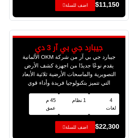
$
11,150
اضف للسلة
جيبارد جي بي آر 3 دي
جيبارد جي بي آر من شركة OKM الألمانية
يقدم نوعًا جديدًا من اجهزة كشف الأرض
التصويرية والماسحات الأرضية ثلاثية الأبعاد
التي تتميز بتكنولوجيا فريدة وأداء قوي
4
1 نظام
45 م
لغات
عمق
$
22,300
اضف للسلة