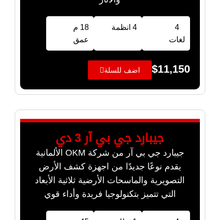
4
4 انظمة
18 م
لغات
عمق
$
11,150
اضف للسلة
جيبارد جي بي آر 3 دي
جيبارد جي بي آر من شركة OKM الألمانية
يقدم نوعًا جديدًا من اجهزة كشف الأرض
التصويرية والماسحات الأرضية ثلاثية الأبعاد
التي تتميز بتكنولوجيا فريدة وأداء قوي