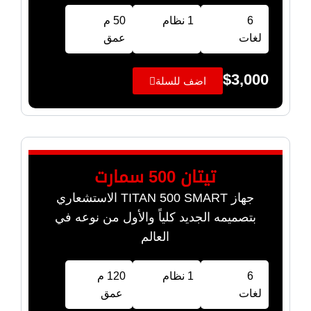
6
1 نظام
50 م
لغات
عمق
$
3,000
اضف للسلة
تيتان 500 سمارت
جهاز TITAN 500 SMART الاستشعاري
بتصميمه الجديد كلياً والأول من نوعه في
العالم
6
1 نظام
120 م
لغات
عمق