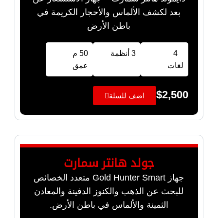
بعد لكشف الألماس والأحجار الكريمة في
باطن الأرض
4
3 أنظمة
50 م
لغات
عمق
$
2,500
اضف للسلة
جولد هانتر سمارت
جهاز Gold Hunter Smart متعدد الخصائص
للبحث عن الذهب والكنوز الدفينة والمعادن
الثمينة والألماس في باطن الأرض.