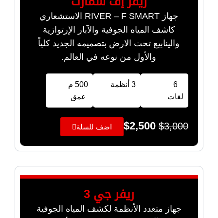
ريفر إف سمارت
جهاز RIVER – F SMART الاستشعاري
كاشف المياه الجوفية والآبار الإرتوازية
والينابيع تحت الارض بتصميمه الجديد كلياً
والأول من نوعه في العالم.
6
3 أنظمة
500 م
لغات
عمق
$
2,500
$
3,000
اضف للسلة
ريفر جي 3
جهاز متعدد الأنظمة لكشف المياه الجوفية