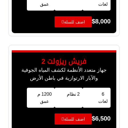
لغات
عمق
$
8,000
اضف للسلة
فريش ريزولت 2
جهاز متعدد الأنظمة لكشف المياه الجوفية
والآبار الارتوازية في باطن الأرض
6
2 نظام
1200 م
لغات
عمق
$
6,500
اضف للسلة