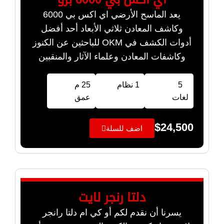
يعد الماسح الأرضي اي اكس بي 6000
وكاشف المعادن ثلاثي الأبعاد أحد أفضل
أدوات الكشف في OKM للباحثين عن الكنوز
وكاشفات المعادن وعلماء الآثار والمنقبين
5
1 نظام
25 م
لغات
عمق
$
24,500
اضف للسلة
دلتا رنجر لايت
يسرنا أن نقدم لكم أو كي ام دلتا رانجر