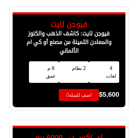
فيوجن لايت
فيوجن لايت: كاشف الذهب والكنوز
والمعادن الثمينة من مصنع أو كي ام
الألماني
4
2 نظام
8 م
لغات
عمق
$
5,600
اضف للسلة
اي اكس بي 6000 برو