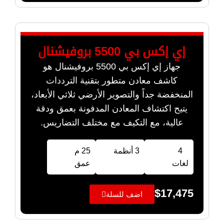
إي إكس بي 5500 بروفيشنال
جهاز إي إكس بي 5500 بروفيشنال هو
كاشف معادن متطور بتقنية الترددات
المنخفضة جداً والتصوير الأرضي ثلاثي الأبعاد،
يتيح اكتشاف المعادن المدفونة بعمق ودقة
عالية، مع التكيف مع مختلف التضاريس.
4
3 أنظمة
25 م
لغات
عمق
$
17,475
اضف للسلة