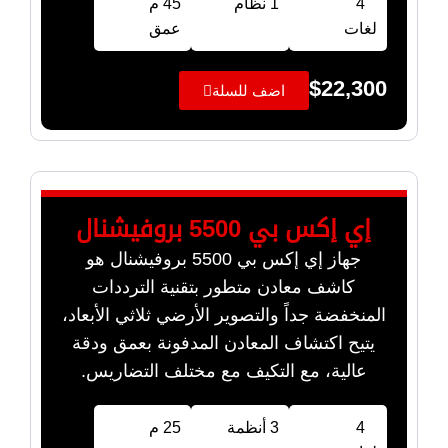
4
1 نظام
45 م
لغات
عمق
$
22,300
اضف للسلة
إي إكس بي 5500 بروفيشنال
جهاز إي إكس بي 5500 بروفيشنال هو
كاشف معادن متطور بتقنية الترددات
المنخفضة جداً والتصوير الأرضي ثلاثي الأبعاد،
يتيح اكتشاف المعادن المدفونة بعمق ودقة
عالية، مع التكيف مع مختلف التضاريس.
4
3 أنظمة
25 م