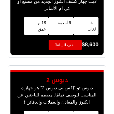
لايت جهاز كشف الكنوز الجديد من مصنع أو
كي ام الألماني
4
6 أنظمة
18 م
لغات
عمق
$
8,600
اضف للسلة
ديوس 2
ديوس تو “إكس بي ديوس 2” هو جهازك
المناسب للوصف تمامًا. مصمم للباحثين عن
الكنوز والمعادن والعملات والدفائن !