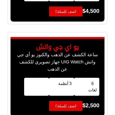
$
4,500
اضف للسلة
يو اي جي واتش
ساعة الكشف عن الذهب والكنوز يو أي جي
واتش UIG Watch جهاز تصويري للكشف
عن الذهب
6
3 أنظمة
لغات
$
2,500
اضف للسلة