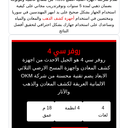
بضمان ذهبي لمدة 5 سنوات ونوفرتدريب مجاني على كيفية
استخدام الجهاز بشكل صحيح على يد امهر المهندسين في سوريا
ومختصين في استخدام
أجهزة كشف الذهب
والمعادن والمياه
ونساعدك على استخدام جهازك بشكل احترافي لتحقيق أفضل
النتائج
روفر سي 4
روفر سي 4 هو الجيل الاحدث من اجهزة
كشف المعادن واجهزة المسح الارضي الثلاثي
الابعاد يضم تقنية محسنة من شركة OKM
الالمانية العريقة لكشف المعادن والذهب
والآثار
4
4 انظمة
18 م
لغات
عمق