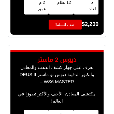
5
12 نظام
2 م
لغات
عمق
$
2,200
اضف للسلة
ديوس 2 ماستر
تعرف على جهاز كشف الذهب والمعادن
والكنوز الدفينة ديوس تو ماستر DEUS II
WS6 MASTER –
مكتشف المعادن الأخف والأكثر تطورًا في
العالم!