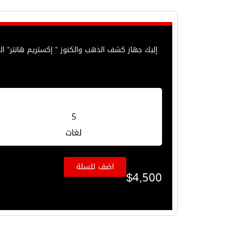
إليك جهاز كشف الذهب والكنوز ” إكستريم هانتر” ا
5
لغات
اضف للسلة
$
4,500