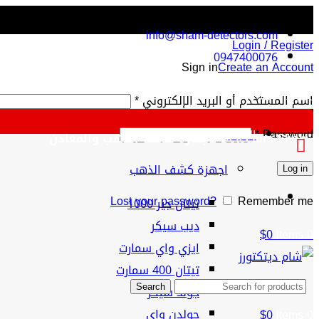
info@sham-detectors.com
Login / Register
0947400076
Sign in
Create an Account
$
اسم المستخدم أو البريد الإلكتروني
*
*
Password
الفئات
Detectors Shop لأجهزة كشف الذهب والمعادن
اجهزة كشف الذهب
Log in
Lost your password?
Remember me
تيتان جير 1000
ديب سيكر
$
0
items
0
ايزي واي سمارت
تيتان 400 سمارت
جولد سيكر
Search
جولدن واي
$
0
items
0