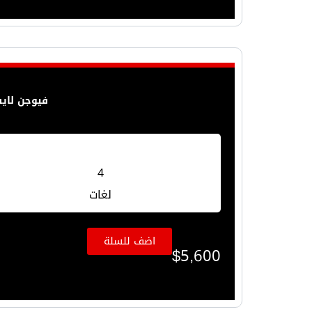
فيوجن لايت
4
لغات
اضف للسلة
$
5,600