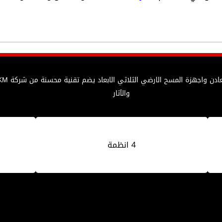
والآثار
4 انظمة
0947400076