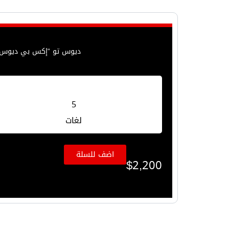
ديوس تو “إكس بي ديوس 2” هو جهازك المناسب للوصف تمامًا. مصمم للباحثين عن الكنوز والمعادن والعملات والدفا
5
لغات
اضف للسلة
$
2,200