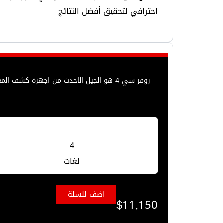
احترافي لتحقيق أفضل النتائج
المنتجات
من نحن
الفيديو والتدريب
المدونة
تواصل معنا
En
4
Menu
لغات
اضف للسلة
$
11,150
En