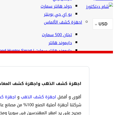
جولد هانتر سمارت
يو اي جي بوينتر
اجهزة كشف الألماس
USD
تيتان 500 سمارت
دايموند هانتر
دايموند هانتر سمارت | Diamond Hunter Smart
اجهزة كشف المياه الجوفية
ريفر جي 3
فريش ريزولت 2
اجهزة كشف الذهب واجهزة كشف المعادن و
فريش ريزولت 1
ريفر إف بلس
أقوى و أفضل
اجهزة كشف الذهب
و
اجهزة كش
صحيح على يد امهر المهندسين في سوريا ومخ
الرئيسية