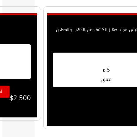
ه ليس مجرد جهاز للكشف عن الذهب والمعادن
5 م
عمق
ا
$
2,500