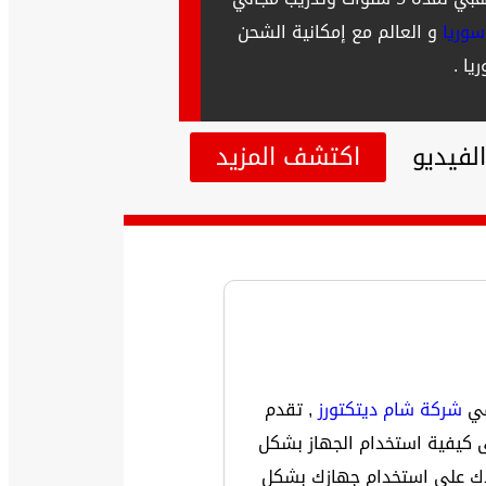
وريا
و العالم مع إمكانية الشحن
ا .
لفيديو
اكتشف المزيد
في
شركة شام ديتكتورز
, تقدم
بي لمدة 5 سنوات ونوفرتدريب مجاني على كيفية استخدام الجهاز بشكل
دك على استخدام جهازك بشكل